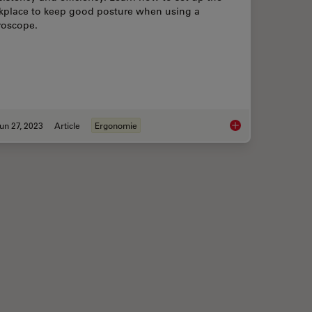
kplace to keep good posture when using a
roscope.
un 27, 2023
Article
Ergonomie
Examination of PCBs & PCBAs with Digital Microscopy
Microscope Ergonom