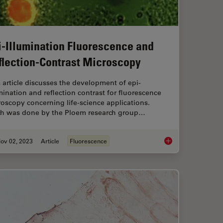
i-Illumination Fluorescence and
flection-Contrast Microscopy
 article discusses the development of epi-
mination and reflection contrast for fluorescence
oscopy concerning life-science applications.
h was done by the Ploem research group…
ov 02, 2023
Article
Fluorescence
ication with Fluorescence Microscopy
Epi-Illumination Flu