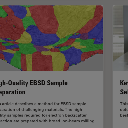
gh-Quality EBSD Sample
Ke
eparation
Se
s article describes a method for EBSD sample
This
paration of challenging materials. The high-
det
lity samples required for electron backscatter
best
fraction are prepared with broad ion-beam milling.