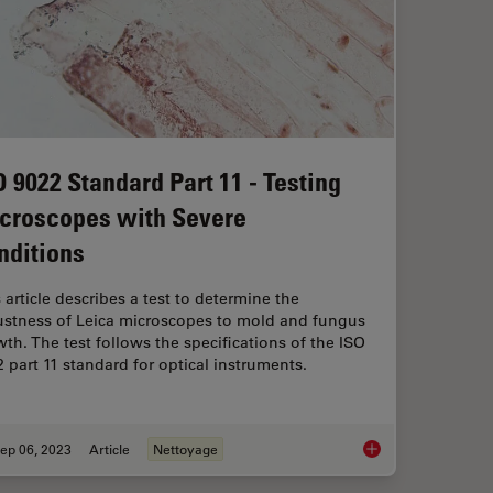
O 9022 Standard Part 11 - Testing
croscopes with Severe
nditions
 article describes a test to determine the
ustness of Leica microscopes to mold and fungus
th. The test follows the specifications of the ISO
 part 11 standard for optical instruments.
ep 06, 2023
Article
Nettoyage
cope Advantages for Industrial Applications
ISO 9022 Standard Pa