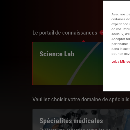
Avec nos par
certaines d
expérience u
de vos inter
Le portail de connaissances
Show subnav
sociaux, d’e
Accepter tou
partenaires
dans la sect
Science Lab
pour en savo
Leica Micro
Veuillez choisir votre domaine de spécialis
Spécialités médicales
Explorez une collection complète de