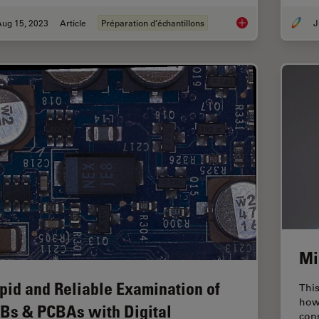
Aug 15, 2023
Article
Préparation d’échantillons
J
High-Quality EBSD 
Mi
pid and Reliable Examination of
Thi
how 
Bs & PCBAs with Digital
cons