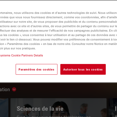
tenaires, nous utilisons des cookies et d’autres technologies de suivi. Nous utiliso
onnées que vous nous fournissez directement, comme vos coordonnées, afin d’amélio
tilisateur sur notre site, de vous proposer des publicités et du contenu personnalisé
actions avec ce site et d’autres sites, de vous permettre de partager du contenu sur l
igation
ffectuer des analyses et de mesurer l’efficacité de nos campagnes publicitaires. En cl
s les cookies », vous consentez à leur utilisation et au partage de ces données avec
 (voir le lien ci-dessous). Vous pouvez modifier vos préférences de consentement à 
ion « Paramètres des cookies » en bas de notre site. Consultez notre Notice en matiè
LE PORTAIL DE CONNAISSANCES
ir plus sur nos pratiques.
systems Cookie Partners Details
Lire nos derniers articles
Paramètres des cookies
Autoriser tous les cookies
Read arti
ation
Show subnavigation
Sciences de la vie
C'est ici que vous pourrez développer vos
P