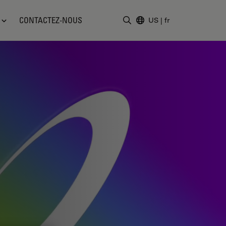
CONTACTEZ-NOUS
US
|
fr
Saisir un terme de recher