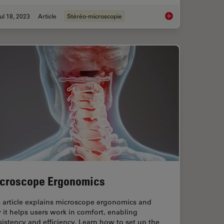
ul 18, 2023
Article
Stéréo-microscopie
Sample Preparation
Key Factors to Cons
croscope Ergonomics
s article explains microscope ergonomics and
it helps users work in comfort, enabling
istency and efficiency. Learn how to set up the