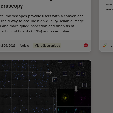
croscopy
wor
mic
ital microscopes provide users with a convenient
 rapid way to acquire high-quality, reliable image
a and make quick inspection and analysis of
nted circuit boards (PCBs) and assemblies…
ul 06, 2023
Article
Microélectronique
J
Rapid and Reliable 