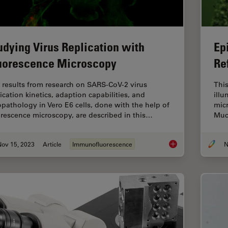
udying Virus Replication with
Ep
uorescence Microscopy
Re
 results from research on SARS-CoV-2 virus
This
ication kinetics, adaption capabilities, and
illu
opathology in Vero E6 cells, done with the help of
micr
orescence microscopy, are described in this…
Muc
Nov 15, 2023
Article
Immunofluorescence
N
Studying Virus Repl