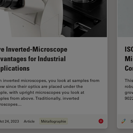
ve Inverted-Microscope
IS
vantages for Industrial
Mi
plications
Co
h inverted microscopes, you look at samples from
This
ow since their optics are placed under the
rob
ple, with upright microscopes you look at
grow
ples from above. Traditionally, inverted
9022
roscopes…
ct 24, 2023
Article
Métallographie
S
Five Inverted-Micros