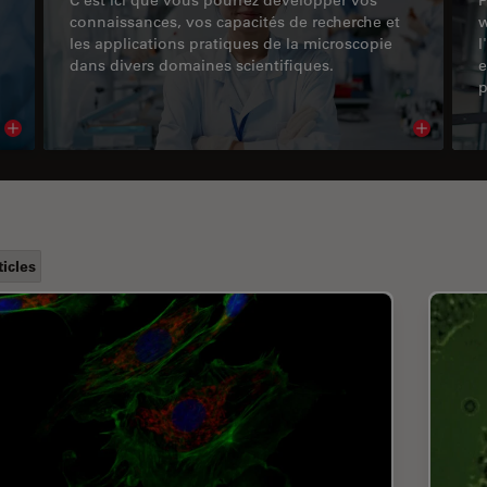
connaissances, vos capacités de recherche et
w
les applications pratiques de la microscopie
l
dans divers domaines scientifiques.
e
p
Read article
Read arti
ticles