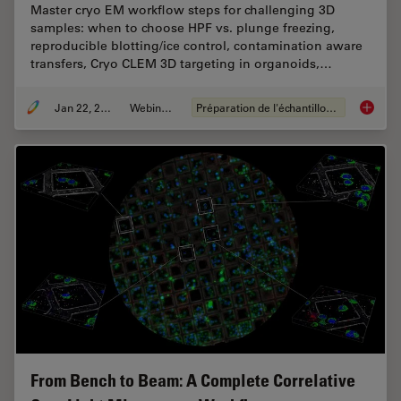
Master cryo EM workflow steps for challenging 3D
samples: when to choose HPF vs. plunge freezing,
reproducible blotting/ice control, contamination aware
transfers, Cryo CLEM 3D targeting in organoids,…
Jan 22, 2026
Webinaire
Préparation de l'échantillon EM
High-Pr
From Bench to Beam: A Complete Correlative