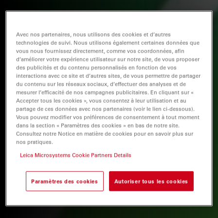
Avec nos partenaires, nous utilisons des cookies et d’autres
technologies de suivi. Nous utilisons également certaines données que
vous nous fournissez directement, comme vos coordonnées, afin
d’améliorer votre expérience utilisateur sur notre site, de vous proposer
des publicités et du contenu personnalisés en fonction de vos
interactions avec ce site et d’autres sites, de vous permettre de partager
du contenu sur les réseaux sociaux, d’effectuer des analyses et de
mesurer l’efficacité de nos campagnes publicitaires. En cliquant sur «
Accepter tous les cookies », vous consentez à leur utilisation et au
partage de ces données avec nos partenaires (voir le lien ci-dessous).
Vous pouvez modifier vos préférences de consentement à tout moment
dans la section « Paramètres des cookies » en bas de notre site.
Consultez notre Notice en matière de cookies pour en savoir plus sur
nos pratiques.
Leica Microsystems Cookie Partners Details
Paramètres des cookies
Autoriser tous les cookies