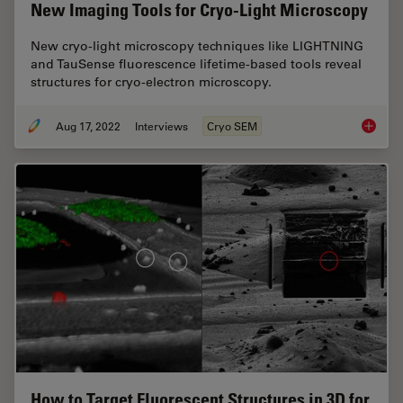
New Imaging Tools for Cryo-Light Microscopy
New cryo-light microscopy techniques like LIGHTNING
and TauSense fluorescence lifetime-based tools reveal
structures for cryo-electron microscopy.
Aug 17, 2022
Interviews
Cryo SEM
New Ima
How to Target Fluorescent Structures in 3D for