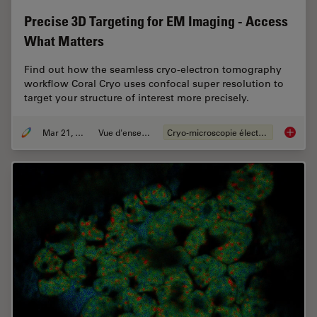
Precise 3D Targeting for EM Imaging - Access
What Matters
Find out how the seamless cryo-electron tomography
workflow Coral Cryo uses confocal super resolution to
target your structure of interest more precisely.
Mar 21, 2022
Vue d'ensemble
Cryo-microscopie électronique
Precise