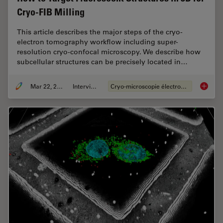
Cryo-FIB Milling
This article describes the major steps of the cryo-
electron tomography workflow including super-
resolution cryo-confocal microscopy. We describe how
subcellular structures can be precisely located in…
Mar 22, 2022
Interviews
Cryo-microscopie électronique
How to T