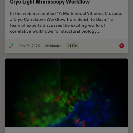
Cryo Light Microscopy Workflow
In the webinar entitled "A Multimodal Vitreous Crusade,
a Cryo Correlative Workflow from Bench to Beam" a
team of experts discusses the exciting world of
correlative workflows for structural biology…
Feb 06, 2025
Webinaire
CLEM
From Be