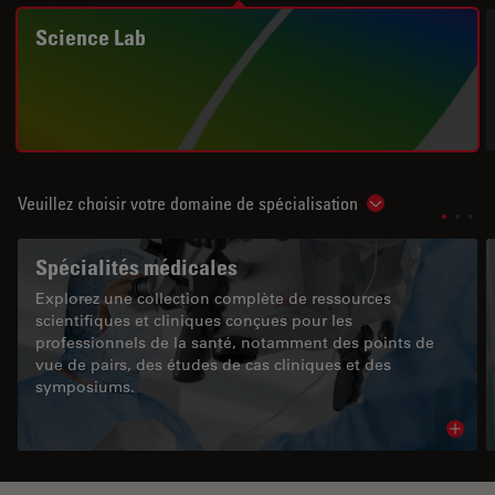
Science Lab
Veuillez choisir votre domaine de spécialisation
Show subnavigat
Spécialités médicales
Explorez une collection complète de ressources
scientifiques et cliniques conçues pour les
professionnels de la santé, notamment des points de
vue de pairs, des études de cas cliniques et des
symposiums.
Read 