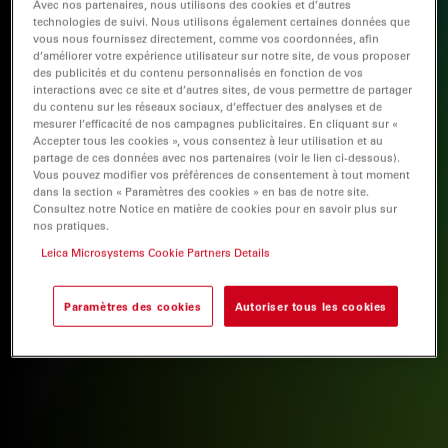
Avec nos partenaires, nous utilisons des cookies et d’autres
technologies de suivi. Nous utilisons également certaines données que
vous nous fournissez directement, comme vos coordonnées, afin
d’améliorer votre expérience utilisateur sur notre site, de vous proposer
des publicités et du contenu personnalisés en fonction de vos
interactions avec ce site et d’autres sites, de vous permettre de partager
du contenu sur les réseaux sociaux, d’effectuer des analyses et de
mesurer l’efficacité de nos campagnes publicitaires. En cliquant sur «
Accepter tous les cookies », vous consentez à leur utilisation et au
partage de ces données avec nos partenaires (voir le lien ci-dessous).
Vous pouvez modifier vos préférences de consentement à tout moment
dans la section « Paramètres des cookies » en bas de notre site.
Consultez notre Notice en matière de cookies pour en savoir plus sur
nos pratiques.
Leica Microsystems Cookie Partners Details
Paramètres des cookies
Autoriser tous les cookies