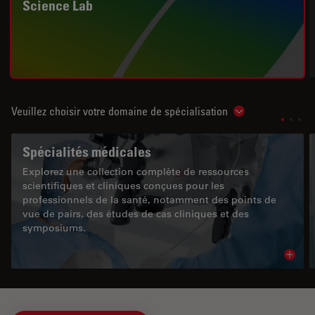
Science Lab
Veuillez choisir votre domaine de spécialisation
Show subnavigat
Spécialités médicales
Explorez une collection complète de ressources
scientifiques et cliniques conçues pour les
professionnels de la santé, notamment des points de
vue de pairs, des études de cas cliniques et des
symposiums.
Read 