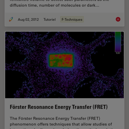
diffusion time, number of molecules or dark…
Aug 02, 2012
Tutoriel
F-Techniques
Fluores
Förster Resonance Energy Transfer (FRET)
The Förster Resonance Energy Transfer (FRET)
phenomenon offers techniques that allow studies of