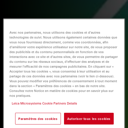
Avec nos partenaires, nous utilisons des cookies et d’autres
technologies de suivi. Nous utilisons également certaines données que
vous nous fournissez directement, comme vos coordonnées, afin
d’améliorer votre expérience utilisateur sur notre site, de vous proposer
des publicités et du contenu personnalisés en fonction de vos
interactions avec ce site et d’autres sites, de vous permettre de partager
du contenu sur les réseaux sociaux, d’effectuer des analyses et de
mesurer l’efficacité de nos campagnes publicitaires. En cliquant sur «
Accepter tous les cookies », vous consentez à leur utilisation et au
partage de ces données avec nos partenaires (voir le lien ci-dessous).
Vous pouvez modifier vos préférences de consentement à tout moment
dans la section « Paramètres des cookies » en bas de notre site.
Consultez notre Notice en matière de cookies pour en savoir plus sur
nos pratiques.
Leica Microsystems Cookie Partners Details
Paramètres des cookies
Autoriser tous les cookies