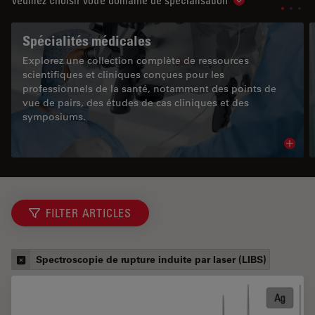
Show subnavigat
Spécialités médicales
Explorez une collection complète de ressources
scientifiques et cliniques conçues pour les
professionnels de la santé, notamment des points de
vue de pairs, des études de cas cliniques et des
symposiums.
Read 
FILTER ARTICLES
Spectroscopie de rupture induite par laser (LIBS)