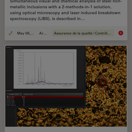
Simultaneous visual and chemical analysis of steel non-
metallic inclusions with a 2-methods-in-1 solution,
using optical microscopy and laser induced breakdown
spectroscopy (LIBS), is described in…
May 06, 2020
Article
Assurance de la qualité / Contrôle de la qualité
Visual a