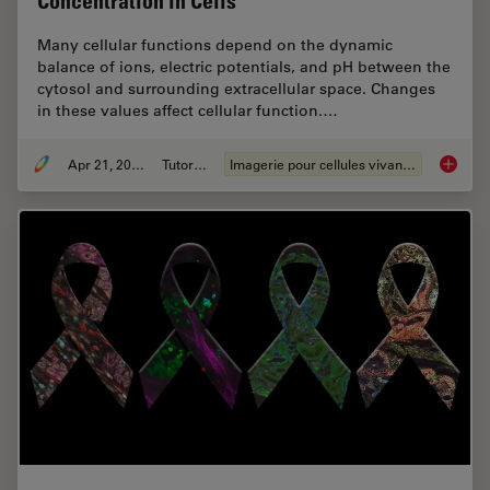
Concentration in Cells
Many cellular functions depend on the dynamic
balance of ions, electric potentials, and pH between the
cytosol and surrounding extracellular space. Changes
in these values affect cellular function.…
Apr 21, 2026
Tutoriel
Imagerie pour cellules vivantes
Ratiomet