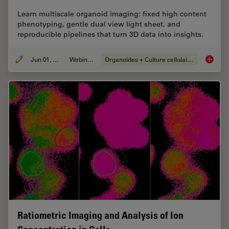
Learn multiscale organoid imaging: fixed high content
phenotyping, gentle dual view light sheet, and
reproducible pipelines that turn 3D data into insights.
Jun 01, 2026
Webinaire
Organoïdes + Culture cellulaire en 3D
Multisc
Ratiometric Imaging and Analysis of Ion