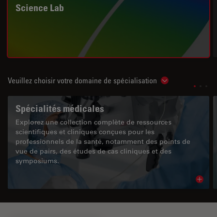
Science Lab
Veuillez choisir votre domaine de spécialisation
Show subnavigat
Spécialités médicales
Explorez une collection complète de ressources
scientifiques et cliniques conçues pour les
professionnels de la santé, notamment des points de
vue de pairs, des études de cas cliniques et des
symposiums.
Read 