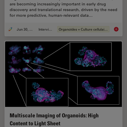
are becoming increasingly important in early drug
discovery and translational research, driven by the need
for more predictive, human-relevant data…
Jun 30, 2026
Interviews
Organoïdes + Culture cellulaire en 3D
What’s 
Multiscale Imaging of Organoids: High
Content to Light Sheet