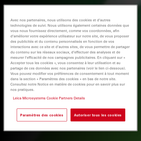
Avec nos partenaires, nous utilisons des cookies et d’autres
technologies de suivi. Nous utilisons également certaines données que
vous nous fournissez directement, comme vos coordonnées, afin
d’améliorer votre expérience utilisateur sur notre site, de vous proposer
des publicités et du contenu personnalisés en fonction de vos
interactions avec ce site et d’autres sites, de vous permettre de partager
du contenu sur les réseaux sociaux, d’effectuer des analyses et de
mesurer l’efficacité de nos campagnes publicitaires. En cliquant sur «
Accepter tous les cookies », vous consentez à leur utilisation et au
partage de ces données avec nos partenaires (voir le lien ci-dessous).
Vous pouvez modifier vos préférences de consentement à tout moment
dans la section « Paramètres des cookies » en bas de notre site.
Consultez notre Notice en matière de cookies pour en savoir plus sur
nos pratiques.
Leica Microsystems Cookie Partners Details
Paramètres des cookies
Autoriser tous les cookies