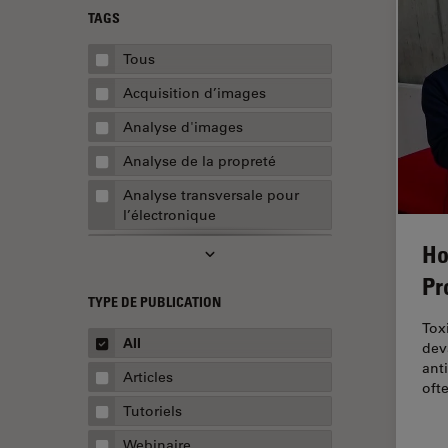
TAGS
Tous
Acquisition d’images
Analyse d'images
Analyse de la propreté
Analyse transversale pour
l’électronique
Ho
AR Surgery
Pr
Assemblée
TYPE DE PUBLICATION
Assurance de la qualité /
Tox
Contrôle de la qualité
All
dev
ant
Automobile et aérospatial
Articles
oft
Biologie cellulaire
Tutoriels
Biopharmaceutique
Webinaire