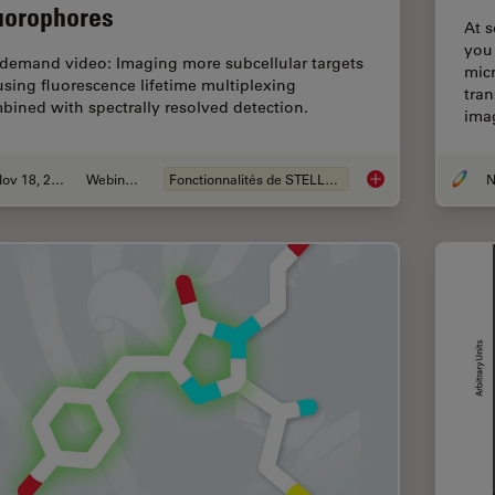
uorophores
At s
you
demand video: Imaging more subcellular targets
mic
using fluorescence lifetime multiplexing
tra
bined with spectrally resolved detection.
ima
Nov 18, 2022
Webinaire
Fonctionnalités de STELLARIS
N
Live-Cell Fluorescen