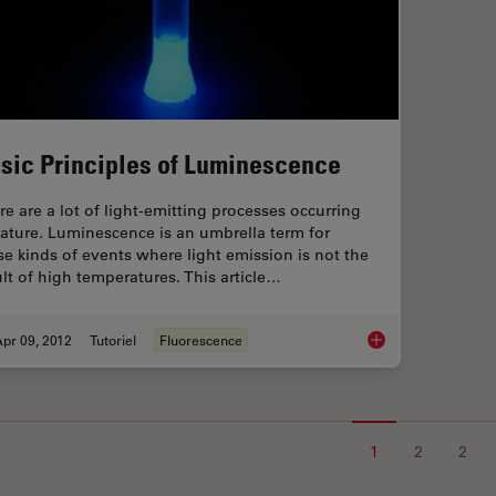
sic Principles of Luminescence
re are a lot of light-emitting processes occurring
nature. Luminescence is an umbrella term for
se kinds of events where light emission is not the
ult of high temperatures. This article…
pr 09, 2012
Tutoriel
Fluorescence
Basic Principles of
1
2
2