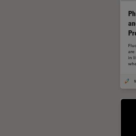
Fraisage par faisceau d'ions
Ph
FRAP
an
FRET
Pr
Gynécologie et urologie
Flu
HyD
are
in 
Imagerie 3D
whe
Imagerie et analyse
tissulaires avancées
Imagerie in vivo de
l'organisme entier
Imagerie multiplexée spatiale
Imagerie pour cellules
vivantes
Imagerie quantitative