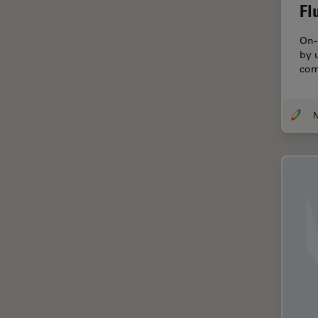
Fl
Diffusion Raman cohérente
(CRS)
On-
Dissection
by 
com
Drosophila Research
Éducation
Ergonomie
F-Techniques
Fabrication de batteries
FLIM (Fluorescence Lifetime
Imaging Microscopy)
Fluorescence
Fluorophore
FluoSync
Fonctionnalités de
STELLARIS