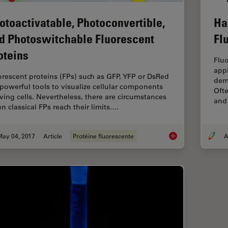
otoactivatable, Photoconvertible,
Ha
d Photoswitchable Fluorescent
Fl
oteins
Flu
appl
orescent proteins (FPs) such as GFP, YFP or DsRed
dema
 powerful tools to visualize cellular components
Ofte
living cells. Nevertheless, there are circumstances
an
n classical FPs reach their limits.…
May 04, 2017
Article
Protéine fluorescente
A
Photoactivatable, Ph