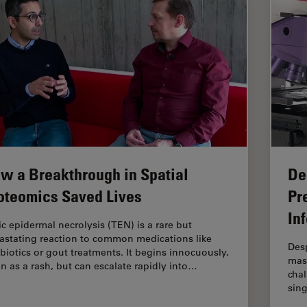
w a Breakthrough in Spatial
De
oteomics Saved Lives
Pr
In
ic epidermal necrolysis (TEN) is a rare but
astating reaction to common medications like
Desp
ibiotics or gout treatments. It begins innocuously,
mass
en as a rash, but can escalate rapidly into…
chal
sing