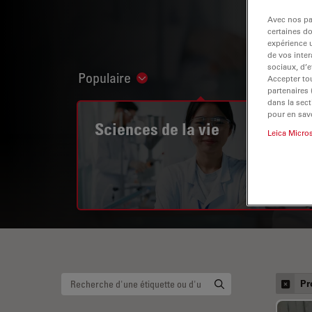
Avec nos par
certaines d
expérience u
de vos inter
sociaux, d’e
Populaire
Accepter tou
Show subnavigation
partenaires
dans la sect
pour en savo
Sciences de la vie
Leica Micro
Pr