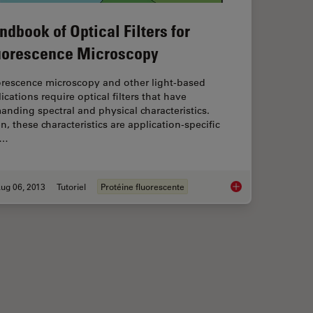
ndbook of Optical Filters for
uorescence Microscopy
orescence microscopy and other light-based
ications require optical filters that have
nding spectral and physical characteristics.
n, these characteristics are application-specific
d…
ug 06, 2013
Tutoriel
Protéine fluorescente
otoconvertible, and Photoswitchable Fluorescent Proteins
Handbook of Optical 