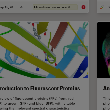
Sep 15, 2025
Article
Microdissection au laser (LMD)
How a Breakthrough 
troduction to Fluorescent Proteins
An
rview of fluorescent proteins (FPs) from, red
This
P) to green (GFP) and blue (BFP), with a table
pho
wing their relevant spectral characteristics.
pho