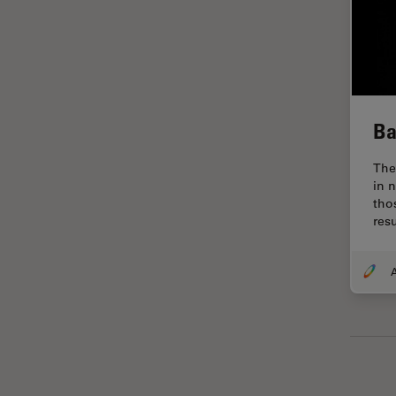
Imagerie THUNDER
Immunofluorescence
Industrie des métaux
Industrie électronique et des
semi-conducteurs
Ba
Intelligence Artificielle
The
Inverted Microscopy
in 
tho
L'histoire
res
Les bases de la microscopie
A
Limite de diffraction
Logiciel de microscope
Maladies neurodégénératives
Médecine Légale
Métallographie