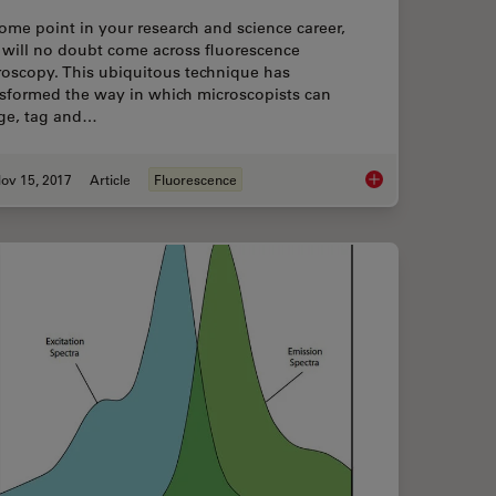
ome point in your research and science career,
 will no doubt come across fluorescence
roscopy. This ubiquitous technique has
nsformed the way in which microscopists can
ge, tag and…
ov 15, 2017
Article
Fluorescence
ce Lifetime Multiplexing Using Organic Fluorophores
The Fundamentals an