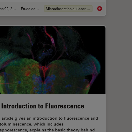
Dec 02, 2024
Étude de cas
Microdissection au laser (LMD)
in Spatial Proteomics Saved Lives
Deep Visual Proteomi
 Introduction to Fluorescence
 article gives an introduction to fluorescence and
toluminescence, which includes
sphorescence, explains the basic theory behind