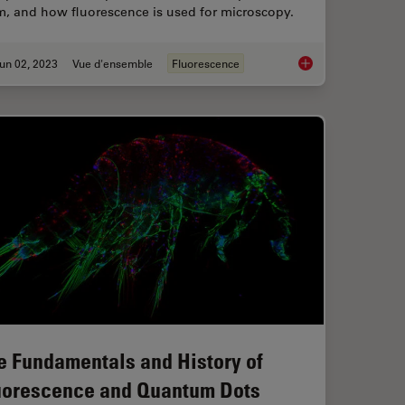
m, and how fluorescence is used for microscopy.
un 02, 2023
Vue d'ensemble
Fluorescence
rescent Proteins
An Introduction to F
e Fundamentals and History of
uorescence and Quantum Dots