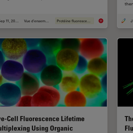
the
Sep 11, 2023
Vue d'ensemble
Protéine fluorescente
J
Introduction to Fluo
ve-Cell Fluorescence Lifetime
Th
ltiplexing Using Organic
Fl