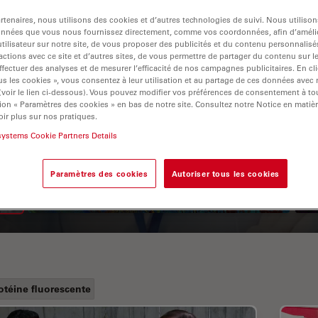
tenaires, nous utilisons des cookies et d’autres technologies de suivi. Nous utiliso
onnées que vous nous fournissez directement, comme vos coordonnées, afin d’amélio
tilisateur sur notre site, de vous proposer des publicités et du contenu personnalisé
actions avec ce site et d’autres sites, de vous permettre de partager du contenu sur l
ffectuer des analyses et de mesurer l’efficacité de nos campagnes publicitaires. En cl
s les cookies », vous consentez à leur utilisation et au partage de ces données avec
 (voir le lien ci-dessous). Vous pouvez modifier vos préférences de consentement à 
ion « Paramètres des cookies » en bas de notre site. Consultez notre Notice en matiè
ir plus sur nos pratiques.
A Guide to Fluorescence
systems Cookie Partners Details
Lifetime Imaging Microscopy
(FLIM)
Paramètres des cookies
Autoriser tous les cookies
otéine fluorescente