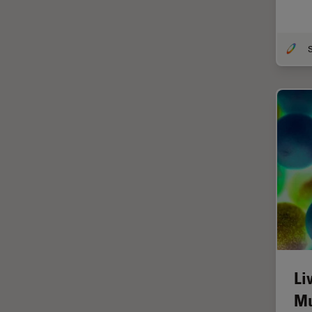
Chirurgie de la rétine
Chirurgie du glaucome
Circuit imprimé (PCB)
CLEM
Coloration
Congélation à haute pression
Conservation de l'art
Contrast Methods in Light
Microscopy
Cryo SEM
Cryo-microscopie
électronique
Culture cellulaire
Li
Dentisterie
Mu