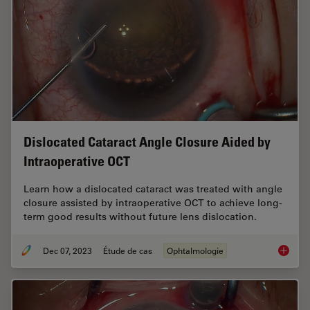
Dislocated Cataract Angle Closure Aided by
Intraoperative OCT
Learn how a dislocated cataract was treated with angle
closure assisted by intraoperative OCT to achieve long-
term good results without future lens dislocation.
Dec 07, 2023
Étude de cas
Ophtalmologie
Disloca