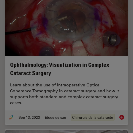
Ophthalmology: Visualization in Complex
Cataract Surgery
Learn about the use of intraoperative Optical
Coherence Tomography in cataract surgery and how it
supports both standard and complex cataract surgery
cases.
Sep 13, 2023
Étude de cas
Chirurgie de la cataracte
Ophthal