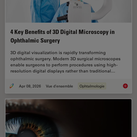
4 Key Benefits of 3D Digital Microscopy in
Ophthalmic Surgery
3D digital visualization is rapidly transforming
ophthalmic surgery. Modern 3D surgical microscopes
enable surgeons to perform procedures using high-
resolution digital displays rather than traditional…
Apr 08, 2026
Vue d'ensemble
Ophtalmologie
4 Key B