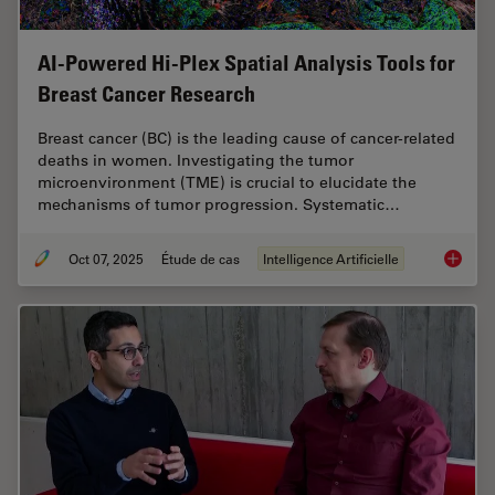
AI-Powered Hi-Plex Spatial Analysis Tools for
Breast Cancer Research
Breast cancer (BC) is the leading cause of cancer-related
deaths in women. Investigating the tumor
microenvironment (TME) is crucial to elucidate the
mechanisms of tumor progression. Systematic…
Oct 07, 2025
Étude de cas
Intelligence Artificielle
AI-Powe