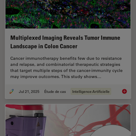
Multiplexed Imaging Reveals Tumor Immune
Landscape in Colon Cancer
Cancer immunotherapy benefits few due to resistance
and relapse, and combinatorial therapeutic strategies
that target multiple steps of the cancer-immunity cycle
may improve outcomes. This study shows…
Jul 21, 2025
Étude de cas
Intelligence Artificielle
Multipl