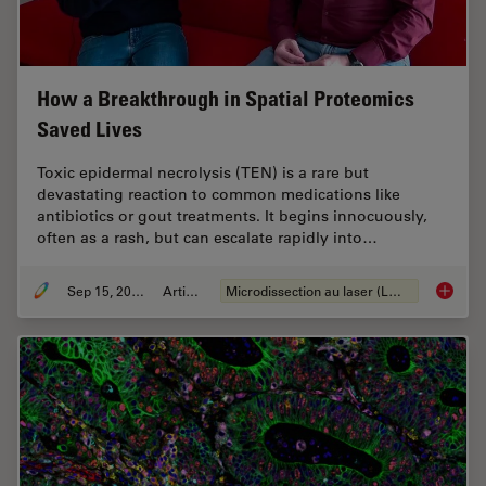
How a Breakthrough in Spatial Proteomics
Saved Lives
Toxic epidermal necrolysis (TEN) is a rare but
devastating reaction to common medications like
antibiotics or gout treatments. It begins innocuously,
often as a rash, but can escalate rapidly into…
Sep 15, 2025
Article
Microdissection au laser (LMD)
How a B