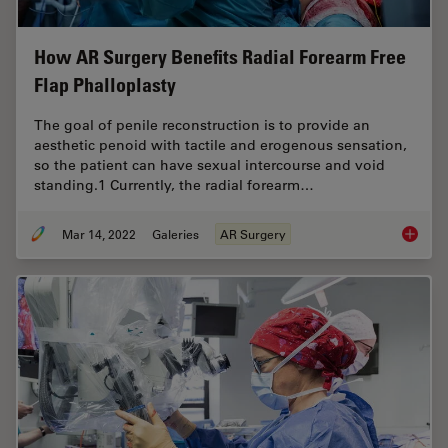
How AR Surgery Benefits Radial Forearm Free
Flap Phalloplasty
The goal of penile reconstruction is to provide an
aesthetic penoid with tactile and erogenous sensation,
so the patient can have sexual intercourse and void
standing.1 Currently, the radial forearm…
Mar 14, 2022
Galeries
AR Surgery
How AR 