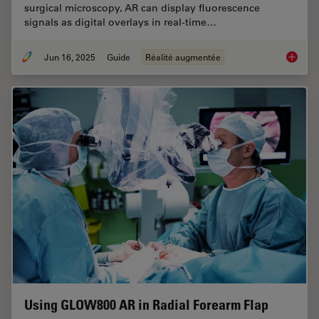
surgical microscopy, AR can display fluorescence
signals as digital overlays in real-time…
Jun 16, 2025
Guide
Réalité augmentée
The Gui
Using GLOW800 AR in Radial Forearm Flap