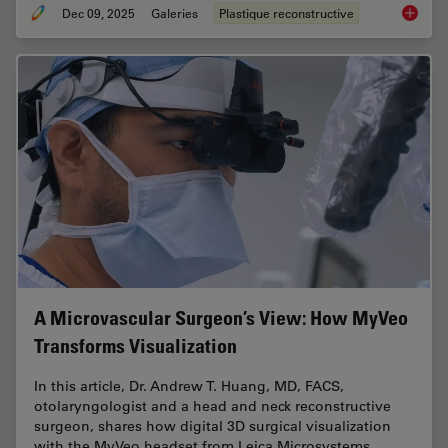
Dec 09, 2025
Galeries
Plastique reconstructive
Advance
A Microvascular Surgeon’s View: How MyVeo
Transforms Visualization
In this article, Dr. Andrew T. Huang, MD, FACS,
otolaryngologist and a head and neck reconstructive
surgeon, shares how digital 3D surgical visualization
with the MyVeo headset from Leica Microsystems…