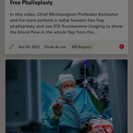
Free Phalloplasty
In this video, Chief Microsurgeon Professor Küntscher
and his team perform a radial forearm free flap
phalloplasty and use ICG fluorescence imaging to show
the blood flow in the whole flap from the…
Apr 04, 2022
Étude de cas
AR Surgery
Using G