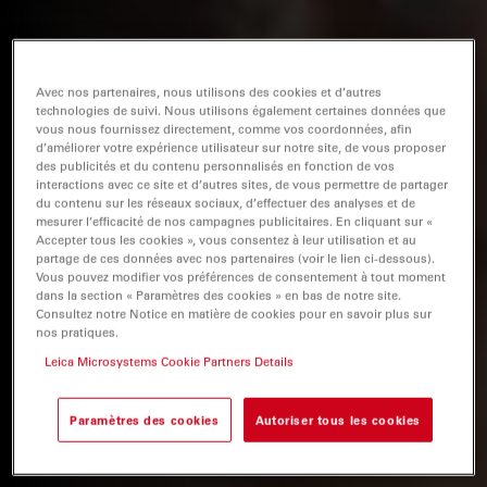
Avec nos partenaires, nous utilisons des cookies et d’autres
technologies de suivi. Nous utilisons également certaines données que
vous nous fournissez directement, comme vos coordonnées, afin
d’améliorer votre expérience utilisateur sur notre site, de vous proposer
des publicités et du contenu personnalisés en fonction de vos
interactions avec ce site et d’autres sites, de vous permettre de partager
du contenu sur les réseaux sociaux, d’effectuer des analyses et de
mesurer l’efficacité de nos campagnes publicitaires. En cliquant sur «
Accepter tous les cookies », vous consentez à leur utilisation et au
partage de ces données avec nos partenaires (voir le lien ci-dessous).
Vous pouvez modifier vos préférences de consentement à tout moment
dans la section « Paramètres des cookies » en bas de notre site.
Consultez notre Notice en matière de cookies pour en savoir plus sur
nos pratiques.
Leica Microsystems Cookie Partners Details
Paramètres des cookies
Autoriser tous les cookies