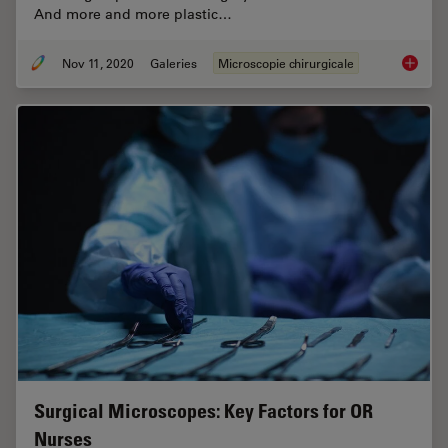
And more and more plastic…
Nov 11, 2020
Galeries
Microscopie chirurgicale
Plastic
Surgical Microscopes: Key Factors for OR
Nurses