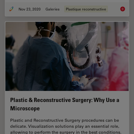
Nov 23, 2020
Galeries
Plastique reconstructive
Oncolog
Plastic & Reconstructive Surgery: Why Use a
Microscope
Plastic and Reconstructive Surgery procedures can be
delicate. Visualization solutions play an essential role,
allowing to perform the surgery in the best conditions.