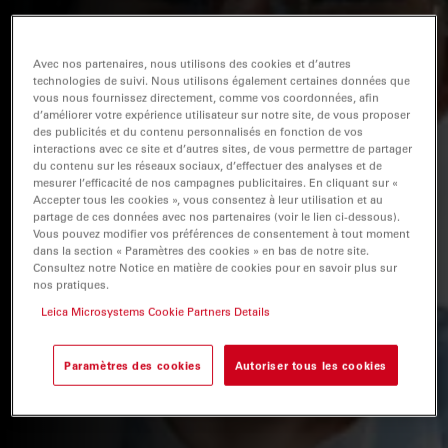
Avec nos partenaires, nous utilisons des cookies et d’autres
technologies de suivi. Nous utilisons également certaines données que
vous nous fournissez directement, comme vos coordonnées, afin
d’améliorer votre expérience utilisateur sur notre site, de vous proposer
des publicités et du contenu personnalisés en fonction de vos
interactions avec ce site et d’autres sites, de vous permettre de partager
du contenu sur les réseaux sociaux, d’effectuer des analyses et de
mesurer l’efficacité de nos campagnes publicitaires. En cliquant sur «
Accepter tous les cookies », vous consentez à leur utilisation et au
partage de ces données avec nos partenaires (voir le lien ci-dessous).
Vous pouvez modifier vos préférences de consentement à tout moment
dans la section « Paramètres des cookies » en bas de notre site.
Consultez notre Notice en matière de cookies pour en savoir plus sur
nos pratiques.
Leica Microsystems Cookie Partners Details
Paramètres des cookies
Autoriser tous les cookies