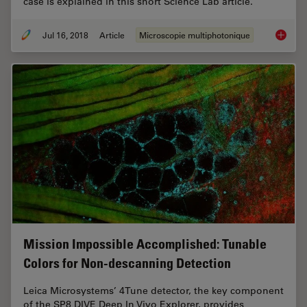
case is explained in this short Science Lab article.
Jul 16, 2018
Article
Microscopie multiphotonique
Which S
Mission Impossible Accomplished: Tunable
Colors for Non-descanning Detection
Leica Microsystems’ 4Tune detector, the key component
of the SP8 DIVE Deep In Vivo Explorer, provides