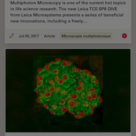
Multiphoton Microscopy is one of the current hot topics
in life science research. The new Leica TCS SP8 DIVE
from Leica Microsystems presents a series of beneficial
new innovations, including a freely…
Jul 06, 2017
Article
Microscopie multiphotonique
Laser B