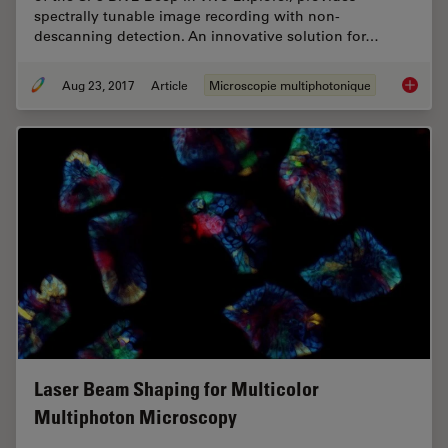
spectrally tunable image recording with non-
descanning detection. An innovative solution for…
Aug 23, 2017
Article
Microscopie multiphotonique
Mission
Laser Beam Shaping for Multicolor
Multiphoton Microscopy