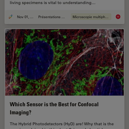
living specimens is vital to understanding…
Nov 01, 2018
Présentations du CSF
Microscopie multiphotonique
DIVE Mu
Which Sensor is the Best for Confocal
Imaging?
The Hybrid Photodetectors (HyD) are! Why that is the