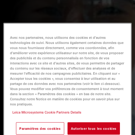
Avec nos partenaires, nous utilisons des cookies et d’autres
technologies de suivi. Nous utilisons également certaines données que
vous nous fournissez directement, comme vos coordonnées, afin
d’améliorer votre expérience utilisateur sur notre site, de vous proposer
des publicités et du contenu personnalisés en fonction de vos
interactions avec ce site et d’autres sites, de vous permettre de partager
du contenu sur les réseaux sociaux, d’effectuer des analyses et de
mesurer l’efficacité de nos campagnes publicitaires. En cliquant sur «
Accepter tous les cookies », vous consentez à leur utilisation et au
partage de ces données avec nos partenaires (voir le lien ci-dessous).
Vous pouvez modifier vos préférences de consentement à tout moment
dans la section « Paramètres des cookies » en bas de notre site.
Consultez notre Notice en matière de cookies pour en savoir plus sur
nos pratiques.
Leica Microsystems Cookie Partners Details
Paramètres des cookies
Autoriser tous les cookies