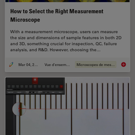
How to Select the Right Measurement
Microscope
With a measurement microscope, users can measure
the size and dimensions of sample features in both 2D
and 3D, something crucial for inspection, QC, failure
analysis, and R&D. However, choosing the…
Mar 04, 2026
Vue d'ensemble
Microscopes de mesure
How to 