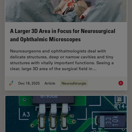
A Larger 3D Area in Focus for Neurosurgical
and Ophthalmic Microscopes
Neurosurgeons and ophthalmologists deal with
delicate structures, deep or narrow cavities and tiny
structures with vitally important functions. Seeing a
clear, large 3D area of the surgical field in…
Dec 18, 2025
Article
Neurochirurgie
A Large