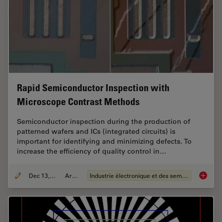
Rapid Semiconductor Inspection with
Microscope Contrast Methods
Semiconductor inspection during the production of
patterned wafers and ICs (integrated circuits) is
important for identifying and minimizing defects. To
increase the efficiency of quality control in…
Dec 13, 2023
Article
Industrie électronique et des semi-conducteurs
Rapid S