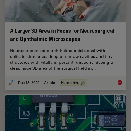
A Larger 3D Area in Focus for Neurosurgical
and Ophthalmic Microscopes
Neurosurgeons and ophthalmologists deal with
delicate structures, deep or narrow cavities and tiny
structures with vitally important functions. Seeing a
clear, large 3D area of the surgical field in…
Dec 18, 2025
Article
Neurochirurgie
A Large