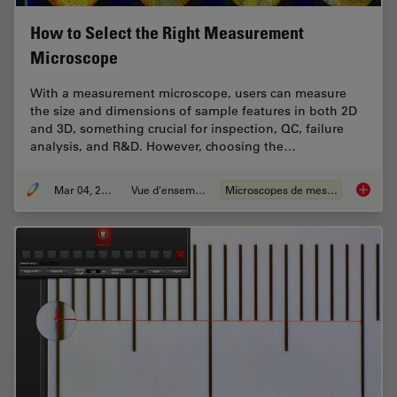
How to Select the Right Measurement
Microscope
With a measurement microscope, users can measure
the size and dimensions of sample features in both 2D
and 3D, something crucial for inspection, QC, failure
analysis, and R&D. However, choosing the…
Mar 04, 2026
Vue d'ensemble
Microscopes de mesure
How to 