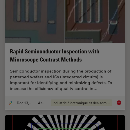
Rapid Semiconductor Inspection with
Microscope Contrast Methods
Semiconductor inspection during the production of
patterned wafers and ICs (integrated circuits) is
important for identifying and minimizing defects. To
increase the efficiency of quality control in…
Dec 13, 2023
Article
Industrie électronique et des semi-conducteurs
Rapid S