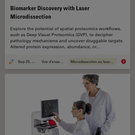
Biomarker Discovery with Laser
Microdissection
Explore the potential of spatial proteomics workflows,
such as Deep Visual Proteomics (DVP), to decipher
pathology mechanisms and uncover druggable targets.
Altered protein expression, abundance, or…
Sep 25, 2025
Vue d'ensemble
Microdissection au laser (LMD)
Biomark