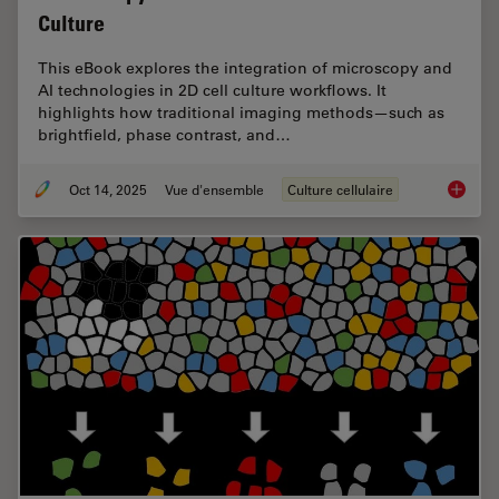
Culture
This eBook explores the integration of microscopy and
AI technologies in 2D cell culture workflows. It
highlights how traditional imaging methods—such as
brightfield, phase contrast, and…
Oct 14, 2025
Vue d'ensemble
Culture cellulaire
Microsco