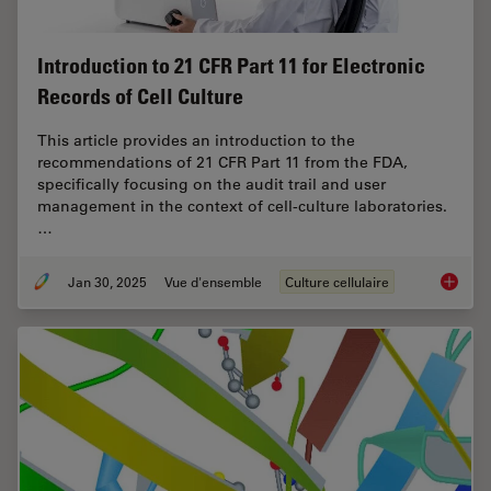
Introduction to 21 CFR Part 11 for Electronic
Records of Cell Culture
This article provides an introduction to the
recommendations of 21 CFR Part 11 from the FDA,
specifically focusing on the audit trail and user
management in the context of cell-culture laboratories.
…
Jan 30, 2025
Vue d'ensemble
Culture cellulaire
Introduc