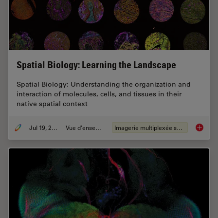
Spatial Biology: Learning the Landscape
Spatial Biology: Understanding the organization and
interaction of molecules, cells, and tissues in their
native spatial context
Jul 19, 2023
Vue d'ensemble
Imagerie multiplexée spatiale
Spatial