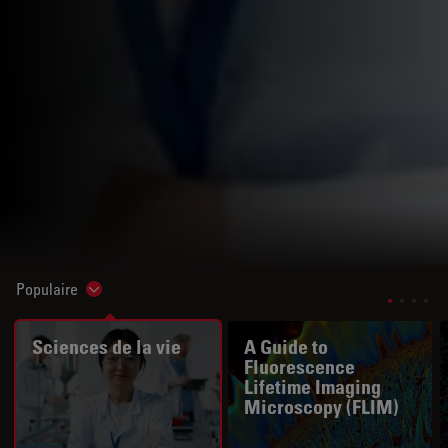
Populaire
Show subnavigation
Sciences de la vie
A Guide to
Fluorescence
Lifetime Imaging
Microscopy (FLIM)