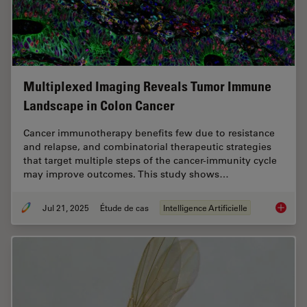
Multiplexed Imaging Reveals Tumor Immune
Landscape in Colon Cancer
Cancer immunotherapy benefits few due to resistance
and relapse, and combinatorial therapeutic strategies
that target multiple steps of the cancer-immunity cycle
may improve outcomes. This study shows…
Jul 21, 2025
Étude de cas
Intelligence Artificielle
Multipl