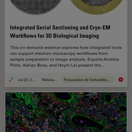
Integrated Serial Sectioning and Cryo-EM
Workflows for 3D Biological Imaging
This on-demand webinar explores how integrated tools
can support electron microscopy workflows from
sample preparation to image analysis. Experts Andreia
Pinto, Adrian Boey, and Hoyin Lai present the…
Jul 22, 2025
Webinaire
Préparation de l'échantillon EM
Integra