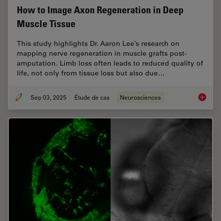
How to Image Axon Regeneration in Deep
Muscle Tissue
This study highlights Dr. Aaron Lee’s research on
mapping nerve regeneration in muscle grafts post-
amputation. Limb loss often leads to reduced quality of
life, not only from tissue loss but also due…
Sep 03, 2025
Étude de cas
Neurosciences
How to 