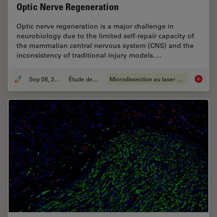
Optic Nerve Regeneration
Optic nerve regeneration is a major challenge in
neurobiology due to the limited self-repair capacity of
the mammalian central nervous system (CNS) and the
inconsistency of traditional injury models.…
Sep 08, 2025
Étude de cas
Microdissection au laser (LMD)
A Novel