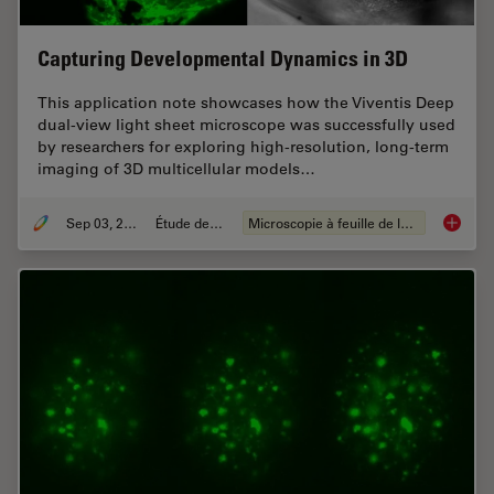
Capturing Developmental Dynamics in 3D
This application note showcases how the Viventis Deep
dual-view light sheet microscope was successfully used
by researchers for exploring high-resolution, long-term
imaging of 3D multicellular models…
Sep 03, 2025
Étude de cas
Microscopie à feuille de lumière
Capturi