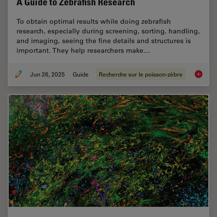
A Guide to Zebrafish Research
To obtain optimal results while doing zebrafish
research, especially during screening, sorting, handling,
and imaging, seeing the fine details and structures is
important. They help researchers make…
Jun 26, 2025
Guide
Recherche sur le poisson-zèbre
A Guide