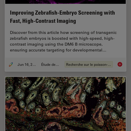
Improving Zebrafish-Embryo Screening with
Fast, High-Contrast Imaging
Discover from this article how screening of transgenic
zebrafish embryos is boosted with high-speed, high-
contrast imaging using the DM6 B microscope,
ensuring accurate targeting for developmental…
Jun 16, 2025
Étude de cas
Recherche sur le poisson-zèbre
Improvi