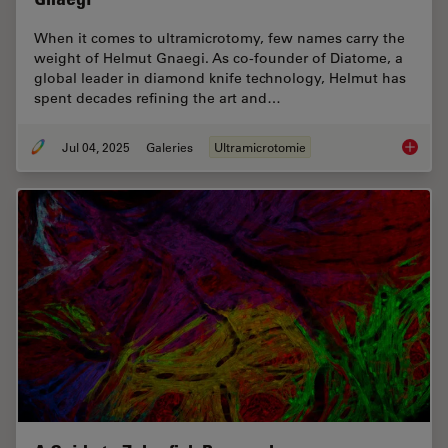
When it comes to ultramicrotomy, few names carry the
weight of Helmut Gnaegi. As co-founder of Diatome, a
global leader in diamond knife technology, Helmut has
spent decades refining the art and…
Jul 04, 2025
Galeries
Ultramicrotomie
Masteri