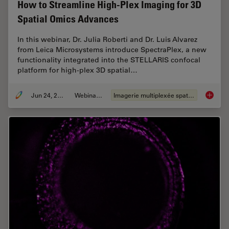
How to Streamline High-Plex Imaging for 3D
Spatial Omics Advances
In this webinar, Dr. Julia Roberti and Dr. Luis Alvarez
from Leica Microsystems introduce SpectraPlex, a new
functionality integrated into the STELLARIS confocal
platform for high-plex 3D spatial…
Jun 24, 2025
Webinaire
Imagerie multiplexée spatiale
How to 