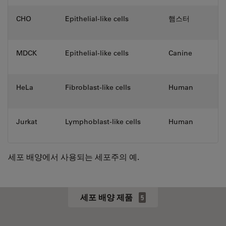
CHO
Epithelial-like cells
햄스터
MDCK
Epithelial-like cells
Canine
HeLa
Fibroblast-like cells
Human
Jurkat
Lymphoblast-like cells
Human
세포 배양에서 사용되는 세포주의 예.
세포 배양 제품
5