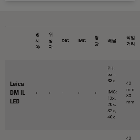
명
위
형
작업
시
상
DIC
IMC
배율
광
거리
야
차
PH:
5x ~
63x
Leica
40
mm,
DM IL
IMC:
+
+
-
+
+
80
10x,
LED
mm
20x,
32x,
40x
40