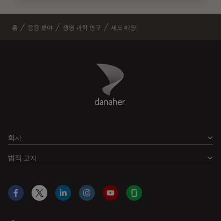
홈
응용 분야
생명 과학 연구
세포 배양
Danaher Logo
Footer
회사
법적 고지
Facebook
X
LinkedIn
Instagram
YouTube
Glassdoor