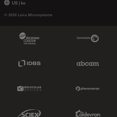
US
|
ko
© 2026 Leica Microsystems
Beckman Coulter Link
Genedata Link
IDBS Link
Abcam Limited
Molecular Devices Link
Phenomenex L
Sciex Link
Aldevron Link