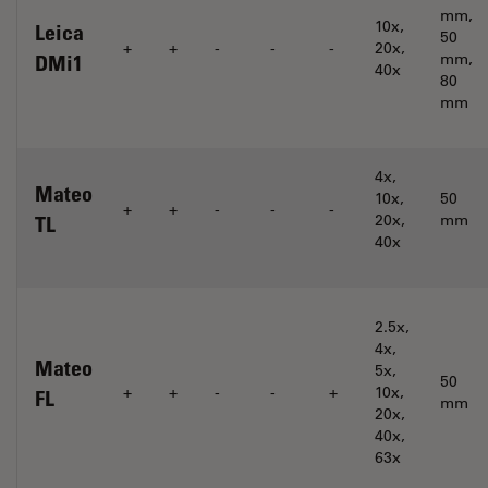
mm,
10x,
Leica
50
+
+
-
-
-
20x,
mm,
DMi1
40x
80
mm
4x,
Mateo
10x,
50
+
+
-
-
-
20x,
mm
TL
40x
2.5x,
4x,
Mateo
5x,
50
+
+
-
-
+
10x,
FL
mm
20x,
40x,
63x