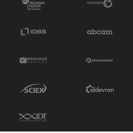
IDBS Link
Abcam Limited
Molecular Devices Link
Phenomenex L
Sciex Link
Aldevron Link
IDT Link