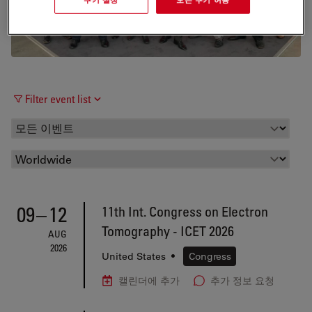
Filter event list
09
–
12
11th Int. Congress on Electron
Tomography - ICET 2026
AUG
2026
United States
•
Congress
캘린더에 추가
추가 정보 요청