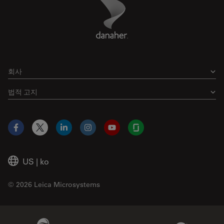
Danaher Logo
Footer
회사
법적 고지
Facebook
X
LinkedIn
Instagram
YouTube
Glassdoor
US
|
ko
© 2026 Leica Microsystems
Beckman Coulter Link
Genedata Link