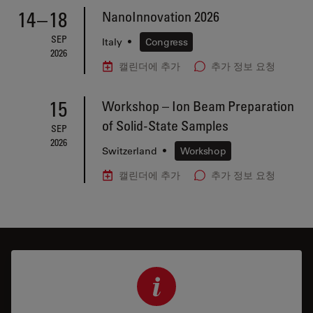
14
–
18
NanoInnovation 2026
SEP
Italy
•
Congress
2026
캘린더에 추가
추가 정보 요청
15
Workshop – Ion Beam Preparation
of Solid-State Samples
SEP
2026
Switzerland
•
Workshop
캘린더에 추가
추가 정보 요청