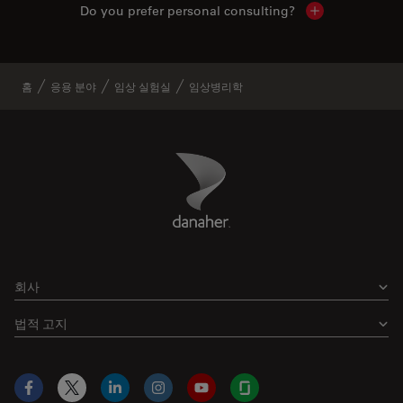
Do you prefer personal consulting?
Show local con
홈
응용 분야
임상 실험실
임상병리학
Danaher Logo
Footer
회사
법적 고지
Facebook
X
LinkedIn
Instagram
YouTube
Glassdoor