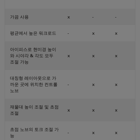
가끔 사용
x
-
-
평균에서 높은 워크로드
-
x
x
아이피스로 현미경 높이
와 시야각 & 각도 모두
x
x
x
조절 가능
대칭형 레이아웃으로 가
까운 곳에 위치한 컨트롤
-
x
x
노브
재물대 높이 조절 및 초점
x
x
x
조절
초점 노브의 토크 조절 가
-
x
x
능