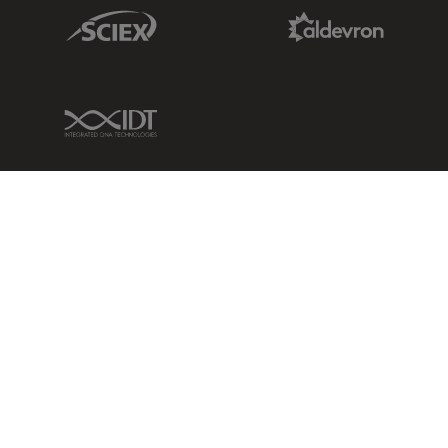
Sciex Link
Aldevron Link
IDT Link