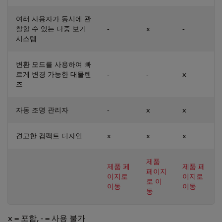
여러 사용자가 동시에 관
찰할 수 있는 다중 보기
-
x
-
시스템
변환 모드를 사용하여 빠
르게 변경 가능한 대물렌
-
-
x
즈
자동 조명 관리자
-
x
x
견고한 컴팩트 디자인
x
x
x
제품
제품 페
제품 페
페이지
이지로
이지로
로 이
이동
이동
동
x = 포함, - = 사용 불가