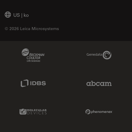
US
|
ko
© 2026 Leica Microsystems
Beckman Coulter Link
Genedata Link
IDBS Link
Abcam Limited
Molecular Devices Link
Phenomenex L