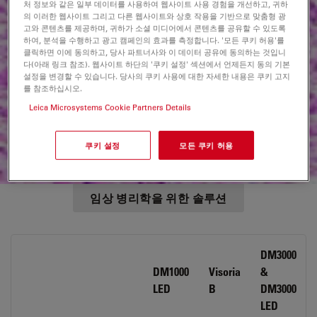
처 정보와 같은 일부 데이터를 사용하여 웹사이트 사용 경험을 개선하고, 귀하
임상병리학자는 어떤 종류의 현미경을 사용
의 이러한 웹사이트 그리고 다른 웹사이트와 상호 작용을 기반으로 맞춤형 광
고와 콘텐츠를 제공하며, 귀하가 소셜 미디어에서 콘텐츠를 공유할 수 있도록
합니까?
하여, 분석을 수행하고 광고 캠페인의 효과를 측정합니다. '모든 쿠키 허용'를
클릭하면 이에 동의하고, 당사 파트너사와 이 데이터 공유에 동의하는 것입니
대부분의 임상병리학 실험실은 명시야 현미경을 사용하여 시
다(아래 링크 참조). 웹사이트 하단의 '쿠키 설정' 섹션에서 언제든지 동의 기본
료를 검사합니다. 이러한 유형의 현미경은 일반적으로 밝게
설정을 변경할 수 있습니다. 당사의 쿠키 사용에 대한 자세한 내용은 쿠키 고지
빛나는 배경에 충분한 해상도를 제공하여 관심 영역을 더 쉽
를 참조하십시오.
게 볼 수 있도록 도와줍니다. 그러나 일부 응용 분야에서는 형
Leica Microsystems Cookie Partners Details
광 및 레이저 해부 현미경과 같이 더 높은 성능을 제공하는 특
수 현미경 솔루션이 필요할 수 있습니다.
쿠키 설정
모든 쿠키 허용
임상 병리학을 위한 솔루션
DM3000
DM1000
Visoria
&
LED
B
DM3000
LED