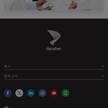
Danaher Logo
Footer
회사
법적 고지
Facebook
X
LinkedIn
Instagram
YouTube
Glassdoor