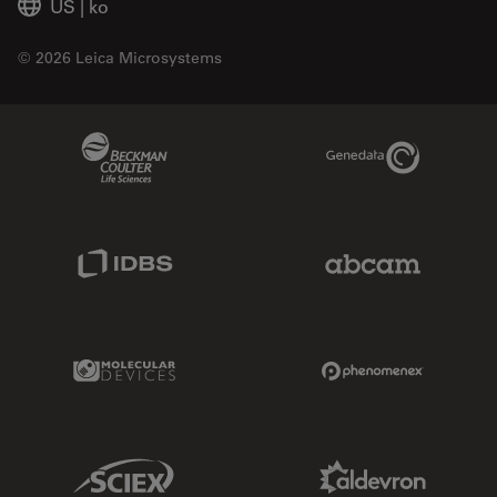
US
|
ko
© 2026 Leica Microsystems
Beckman Coulter Link
Genedata Link
IDBS Link
Abcam Limited
Molecular Devices Link
Phenomenex L
Sciex Link
Aldevron Link