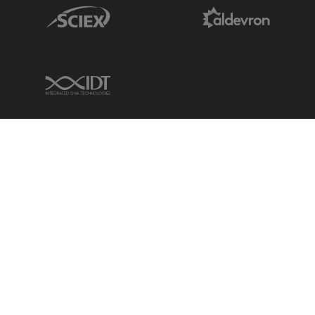
Sciex Link
Aldevron Link
IDT Link