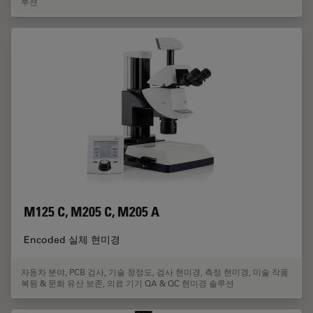
루션
M125 C, M205 C, M205 A
Encoded 실체 현미경
자동차 분야
,
PCB 검사
,
기술 청정도
,
검사 현미경
,
측정 현미경
,
미술 작품
복원 & 문화 유산 보존
,
의료 기기 QA & QC 현미경 솔루션