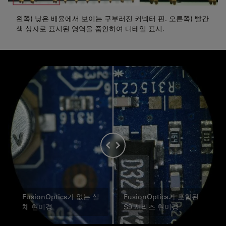
왼쪽) 낮은 배율에서 보이는 구부러진 커넥터 핀. 오른쪽) 빨간
색 상자로 표시된 영역을 줌인하여 디테일 표시.
FusionOptics가 없는 실
FusionOptics가 포함된
체 현미경
S9 시리즈 현미경