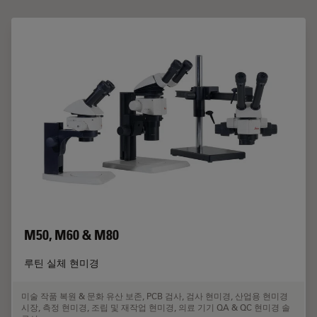
M50, M60 & M80
루틴 실체 현미경
미술 작품 복원 & 문화 유산 보존
,
PCB 검사
,
검사 현미경
,
산업용 현미경
시장
,
측정 현미경
,
조립 및 재작업 현미경
,
의료 기기 QA & QC 현미경 솔