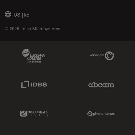
US
|
ko
© 2026 Leica Microsystems
Beckman Coulter Link
Genedata Link
IDBS Link
Abcam Limited
Molecular Devices Link
Phenomenex L