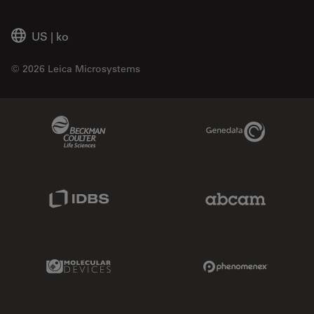
US
|
ko
© 2026 Leica Microsystems
Beckman Coulter Link
Genedata Link
IDBS Link
Abcam Limited
Molecular Devices Link
Phenomenex L