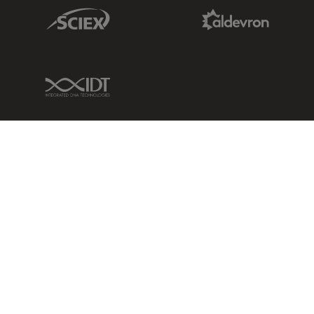
Sciex Link
Aldevron Link
IDT Link