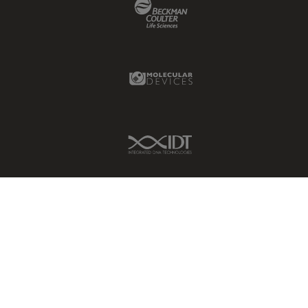
Beckman Coulter Link
Molecular Devices Link
IDT Link