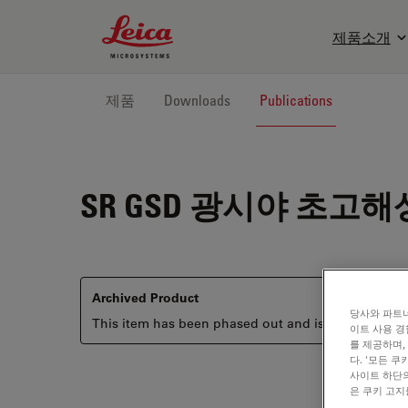
Leica Microsystems Logo
제품소개
제품
Downloads
Publications
SR GSD
광시야 초고해상도 이
Archived Product
당사와 파트너
This item has been phased out and is no longer ava
이트 사용 경
를 제공하며,
다. '모든 
사이트 하단의
은 쿠키 고지