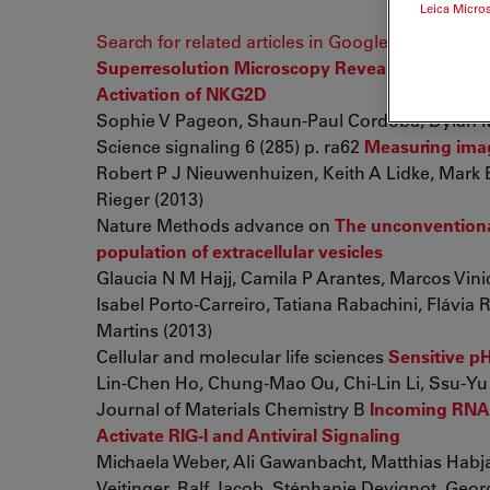
Leica Micro
Search for related articles in Google Scholar
Superresolution Microscopy Reveals Nanometer-S
Activation of NKG2D
Sophie V Pageon, Shaun-Paul Cordoba, Dylan M
Science signaling 6 (285) p. ra62
Measuring imag
Robert P J Nieuwenhuizen, Keith A Lidke, Mark 
Rieger (2013)
Nature Methods advance on
The unconventional
population of extracellular vesicles
Glaucia N M Hajj, Camila P Arantes, Marcos Vinic
Isabel Porto-Carreiro, Tatiana Rabachini, Flávia
Martins (2013)
Cellular and molecular life sciences
Sensitive p
Lin-Chen Ho, Chung-Mao Ou, Chi-Lin Li, Ssu-Y
Journal of Materials Chemistry B
Incoming RNA 
Activate RIG-I and Antiviral Signaling
Michaela Weber, Ali Gawanbacht, Matthias Habj
Veitinger, Ralf Jacob, Stéphanie Devignot, Geo