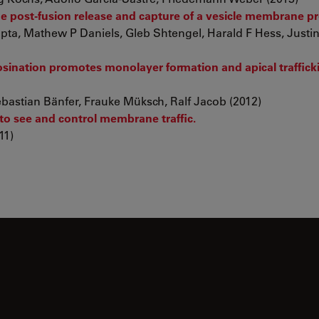
e post-fusion release and capture of a vesicle membrane pr
ta, Mathew P Daniels, Gleb Shtengel, Harald F Hess, Justi
osination promotes monolayer formation and apical traffick
bastian Bänfer, Frauke Müksch, Ralf Jacob (2012)
 to see and control membrane traffic.
11)