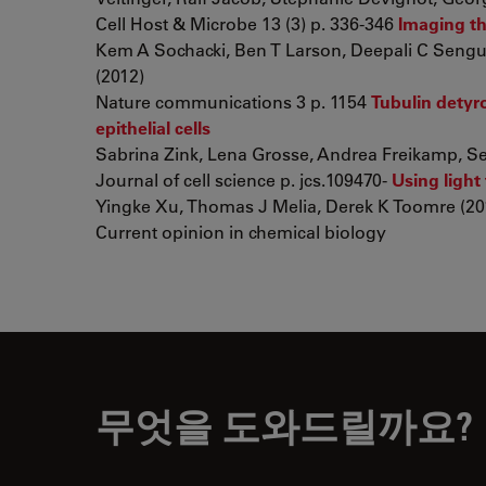
Cell Host & Microbe 13 (3) p. 336-346
Imaging th
Kem A Sochacki, Ben T Larson, Deepali C Sengup
(2012)
Nature communications 3 p. 1154
Tubulin detyr
epithelial cells
Sabrina Zink, Lena Grosse, Andrea Freikamp, Se
Journal of cell science p. jcs.109470-
Using light
Yingke Xu, Thomas J Melia, Derek K Toomre (20
Current opinion in chemical biology
무엇을 도와드릴까요?