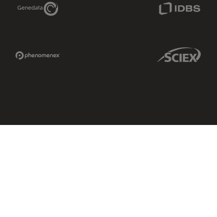
Genedata Link
IDBS Link
Phenomenex Link
Sciex Link