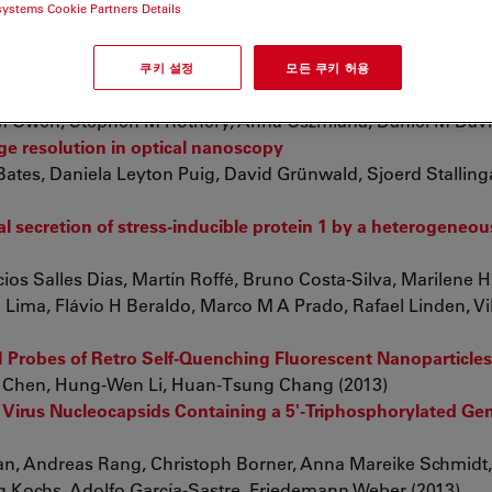
systems Cookie Partners Details
cale Reorganization of Inhibitory Natural Killer Cell Rec
쿠키 설정
모든 쿠키 허용
 Owen, Stephen M Rothery, Anna Oszmiana, Daniel M Davis
e resolution in optical nanoscopy
Bates, Daniela Leyton Puig, David Grünwald, Sjoerd Stalling
 secretion of stress-inducible protein 1 by a heterogeneou
ios Salles Dias, Martín Roffé, Bruno Costa-Silva, Marilene 
 R Lima, Flávio H Beraldo, Marco M A Prado, Rafael Linden, V
H Probes of Retro Self-Quenching Fluorescent Nanoparticles
u Chen, Hung-Wen Li, Huan-Tsung Chang (2013)
Virus Nucleocapsids Containing a 5'-Triphosphorylated G
an, Andreas Rang, Christoph Borner, Anna Mareike Schmidt
rg Kochs, Adolfo García-Sastre, Friedemann Weber (2013)