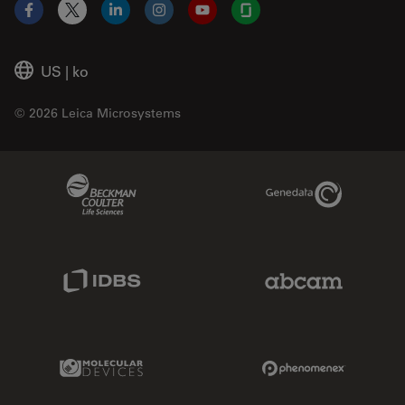
Facebook
X
LinkedIn
Instagram
YouTube
Glassdoor
US
|
ko
© 2026 Leica Microsystems
Beckman Coulter Link
Genedata Link
IDBS Link
Abcam Limited
Molecular Devices Link
Phenomenex L