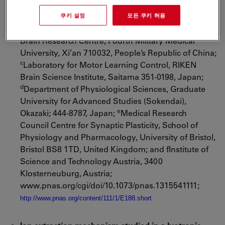
Structure, National Institute for Physiological
b
Sciences, Okazaki 444-8787, Japan;
Department of
쿠키 설정
모든 쿠키 허용
Anatomy, Histology, and Embryology, K. K. Leung
Brain Research Centre, Fourth Military Medical
University, Xi’an 710032, People’s Republic of China;
c
Laboratory for Motor Learning Control, RIKEN
Brain Science Institute, Saitama 351-0198, Japan;
d
Department of Physiological Sciences, Graduate
University for Advanced Studies (Sokendai),
e
Okazaki; 444-8787, Japan;
Medical Research
Council Centre for Synaptic Plasticity, School of
Physiology and Pharmacology, University of Bristol,
Bristol BS8 1TD, United Kingdom; and fInstitute of
Science and Technology Austria, 3400
Klosterneuburg, Austria;
www.pnas.org/cgi/doi/10.1073/pnas.1315541111;
http://www.pnas.org/content/111/1/E188.short