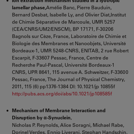
Ion extraction mechanism studied in a lyotropic
lamellar phase,
Amélie Banc, Pierre Bauduin,
Bernard Desbat, Isabelle Ly, and Olivier Diat,Institut
de Chimie Séparative de Marcoule, UMR 5257
(CEA/CNRS/UM2/ENSCM), BP 17171, F-30206
Bagnols sur Cèze, France, Laboratoire de Chimie et
Biologie des Membranes et Nanoobjets,
Université
Bordeaux-1
, UMR 5248-CNRS, ENITAB, 2 rue Robert
Escarpit, F-33607 Pessac, France, Centre de
Recherche Paul-Pascal,
Université Bordeaux-1
CNRS
, UPR 8641, 115 avenue A. Schweitzer, F-33600
Pessac, France, The Journal of Physical Chemistry,
2011, 115 (6) pp1376-1384 DI: 10.1021/jp 10855f
http://pubs.acs.org/doi/abs/10.1021/jp108585f
Mechanism of Membrane Interaction and
Disruption by
-Synuclein
,
α
Nicholas P. Reynolds, Alice Soragni, Michael Rabe,
Dorinel Verdes, Ennio Liverani, Stephan Handschin,