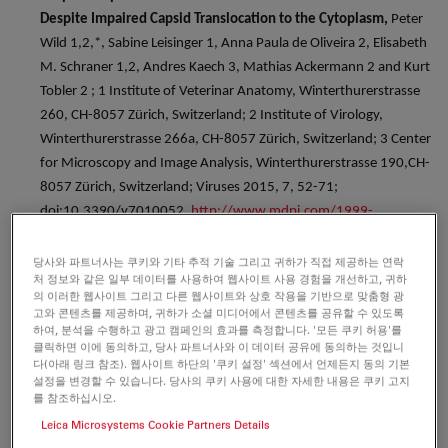
Despite Impaired Capsid Translocation to the Cytoplasm,
Peter
Wild 1,2,*, Sabine Leisinger 1, Anna Paula de Oliveira 2, Elisabeth
M. Schraner 1,2, Andres Kaech 3, Mathias Ackermann 2 and Kurt
Tobler 2 ; 1 Institute of Veterinar Anatomy, Winterthurerstrasse
260, CH-8057 Zürich, Switzerland; 2 Institute of Virology,
Winterthurerstrasse 266a, CH-8057 Zürich, Switzerland; 3 Center
for Microscopy and Image Analysis, Winterthurerstrasse 190,CH-
8057 Zürich, Switzerland; Viruses 2015, 7, 52-71;
doi:10.3390/v7010052
, http://www.mdpi.com/1999-
4915/7/1/52/htm
당사와 파트너사는 쿠키와 기타 추적 기술 그리고 귀하가 직접 제공하는 연락
처 정보와 같은 일부 데이터를 사용하여 웹사이트 사용 경험을 개선하고, 귀하
Distinct cerebellar engrams in short-term and long-
의 이러한 웹사이트 그리고 다른 웹사이트와 상호 작용을 기반으로 맞춤형 광
a,b,1
term motor learning;
Wen Wang
, Kazuhiko
고와 콘텐츠를 제공하며, 귀하가 소셜 미디어에서 콘텐츠를 공유할 수 있도록
하여, 분석을 수행하고 광고 캠페인의 효과를 측정합니다. '모든 쿠키 허용'를
1,2
1,3
Nakadatea,
, Miwako Masugi-Tokitaa,
, Fumihiro
클릭하면 이에 동의하고, 당사 파트너사와 이 데이터 공유에 동의하는 것입니
1,4
d
a
Shutohc,
, Wajeeha Aziza,
, Etsuko Tarusawa
,
다(아래 링크 참조). 웹사이트 하단의 '쿠키 설정' 섹션에서 언제든지 동의 기본
a,5
e
a,d,f
설정을 변경할 수 있습니다. 당사의 쿠키 사용에 대한 자세한 내용은 쿠키 고지
Andrea Lorincz
, Elek Molnár
, Sebnem Kesaf
,
를 참조하십시오.
b
a,d,6
c
Yun-Qing Li
, Yugo Fukazawa
, Soichi Nagao
,
Leica Microsystems Cookie Partners Details
a,d,f,7
a
and Ryuichi Shigemoto
;
Division of Cerebral