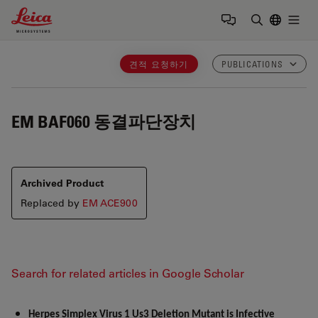
Leica Microsystems Logo
Togg
검색어 입력
견적 요청하기
PUBLICATIONS
EM BAF060
동결파단장치
Archived Product
Replaced by
EM ACE900
Search for related articles in Google Scholar
Herpes Simplex Virus 1 Us3 Deletion Mutant is Infective