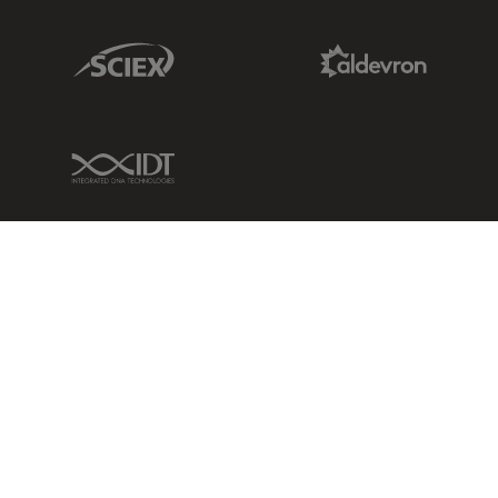
Sciex Link
Aldevron Link
IDT Link