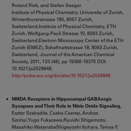
Roland Riek, and Stefan Seeger
Institute of Physical Chemistry,
University of Zurich
,
Winterthurerstrasse 190, 8057 Zurich,
Switzerland,Institute of Physical Chemistry,
ETH
Zurich
, Wolfgang-Pauli Strasse 10, 8093 Zurich,
Switzerland,
Electron Microscopy Center of the ETH
Zurich (EMEZ)
, Schafmattstrasse 18, 8093 Zurich,
Switzerland, Journal of the American Chemical
Society, 2011, 133 (48), pp 19366-19375 DOI:
10.1021/ja2029848,
http://pubs.acs.org/doi/abs/10.1021/ja2029848
NMDA Receptors in Hippocampal GABAergic
Synapses and Their Role in Nitric Oxide Signaling,
Eszter Szabadits, Csaba Cserep, Andras
Szoñyi,Yugo Fukazawa,Ryuichi Shigemoto,
Masahiko WatanabeShigeyoshi Itohara, Tamas F.