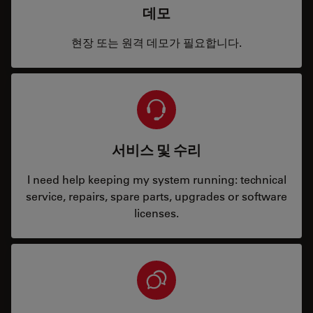
데모
현장 또는 원격 데모가 필요합니다.
서비스 및 수리
I need help keeping my system running: technical
service, repairs, spare parts, upgrades or software
licenses.