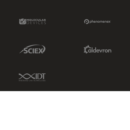
Molecular Devices Link
Phenomenex L
Sciex Link
Aldevron Link
IDT Link