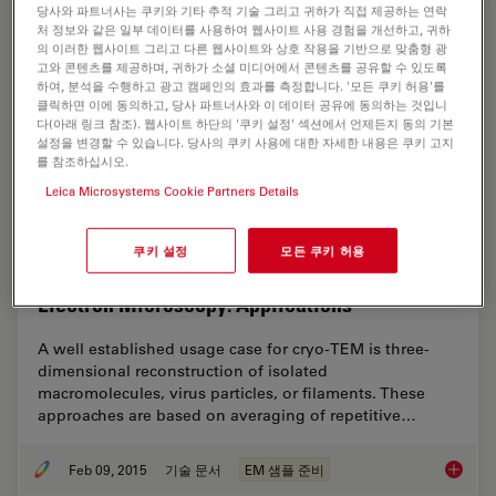
당사와 파트너사는 쿠키와 기타 추적 기술 그리고 귀하가 직접 제공하는 연락
처 정보와 같은 일부 데이터를 사용하여 웹사이트 사용 경험을 개선하고, 귀하
의 이러한 웹사이트 그리고 다른 웹사이트와 상호 작용을 기반으로 맞춤형 광
고와 콘텐츠를 제공하며, 귀하가 소셜 미디어에서 콘텐츠를 공유할 수 있도록
하여, 분석을 수행하고 광고 캠페인의 효과를 측정합니다. '모든 쿠키 허용'를
클릭하면 이에 동의하고, 당사 파트너사와 이 데이터 공유에 동의하는 것입니
다(아래 링크 참조). 웹사이트 하단의 '쿠키 설정' 섹션에서 언제든지 동의 기본
설정을 변경할 수 있습니다. 당사의 쿠키 사용에 대한 자세한 내용은 쿠키 고지
를 참조하십시오.
Leica Microsystems Cookie Partners Details
쿠키 설정
모든 쿠키 허용
Immersion Freezing for Cryo-Transmission
Electron Microscopy: Applications
A well established usage case for cryo-TEM is three-
dimensional reconstruction of isolated
macromolecules, virus particles, or filaments. These
approaches are based on averaging of repetitive…
Feb 09, 2015
기술 문서
EM 샘플 준비
Immersi