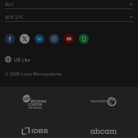
회사
법적 고지
Facebook
X
LinkedIn
Instagram
YouTube
Glassdoor
US
|
ko
© 2026 Leica Microsystems
Beckman Coulter Link
Genedata Link
IDBS Link
Abcam Limited