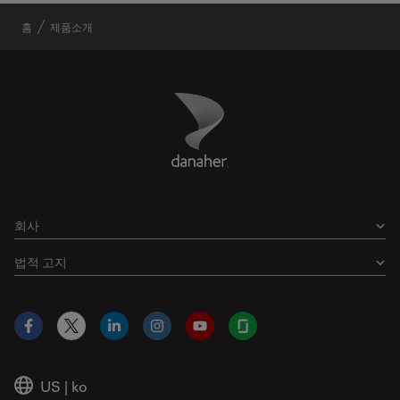
홈
제품소개
Danaher Logo
Footer
회사
법적 고지
Facebook
X
LinkedIn
Instagram
YouTube
Glassdoor
US
|
ko