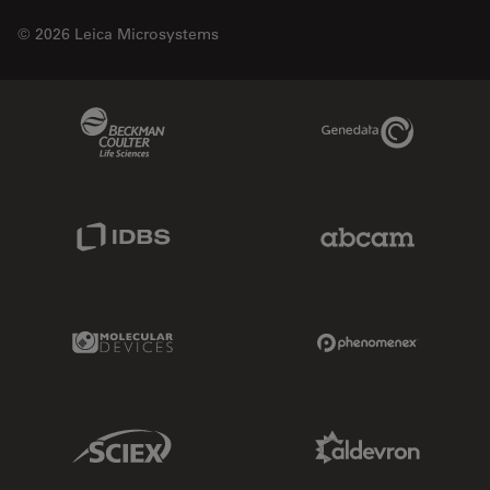
© 2026 Leica Microsystems
Beckman Coulter Link
Genedata Link
IDBS Link
Abcam Limited
Molecular Devices Link
Phenomenex L
Sciex Link
Aldevron Link