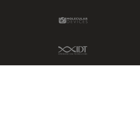
Molecular Devices Link
IDT Link