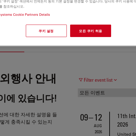
 '쿠키 설정' 섹션에서 언제든지 동의 기본 설정을 변경할 수 있습니다. 당사의 쿠키 사용에 
를 참조하십시오.
systems Cookie Partners Details
쿠키 설정
모든 쿠키 허용
외행사 안내
자격 및 증명
제품 보안
판매 조항 및 조
 - 대외행사 안내
Filter event list
이에 있습니다!
션에 대한 자세한 설명을 들
09
–
12
11th In
떻게 충족시킬 수 있는지
2026
AUG
2026
United S