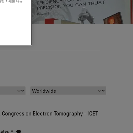
대한 자세한 내용
건
t. Congress on Electron Tomography - ICET
tates
•