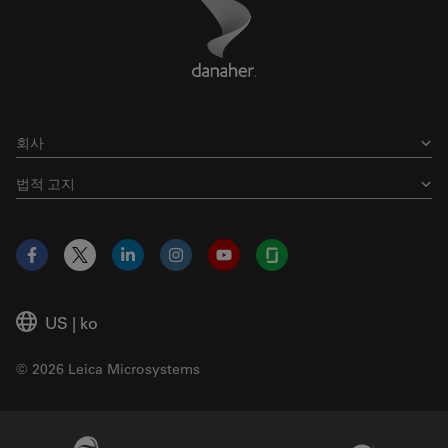
Danaher Logo
Footer
회사
법적 고지
Facebook
X
LinkedIn
Instagram
YouTube
Glassdoor
US
|
ko
© 2026 Leica Microsystems
Beckman Coulter Link
Genedata Link