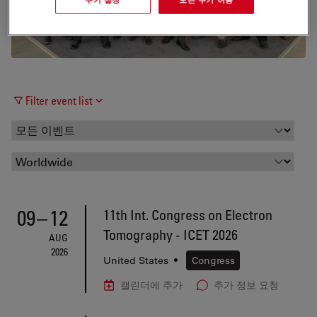
Filter event list
09
–
12
11th Int. Congress on Electron
Tomography - ICET 2026
AUG
2026
United States
•
Congress
캘린더에 추가
추가 정보 요청