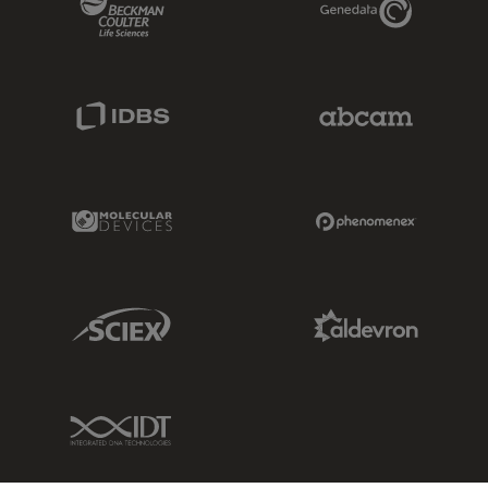
IDBS Link
Abcam Limited
Molecular Devices Link
Phenomenex L
Sciex Link
Aldevron Link
IDT Link