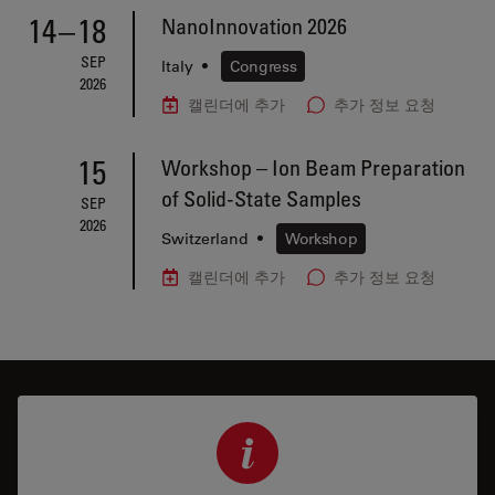
14
–
18
NanoInnovation 2026
SEP
Italy
•
Congress
2026
캘린더에 추가
추가 정보 요청
15
Workshop – Ion Beam Preparation
of Solid-State Samples
SEP
2026
Switzerland
•
Workshop
캘린더에 추가
추가 정보 요청