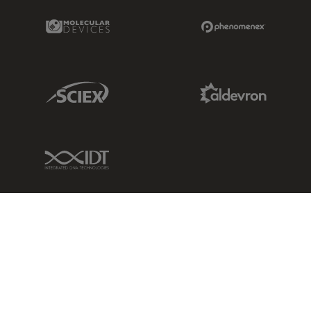
Molecular Devices Link
Phenomenex L
Sciex Link
Aldevron Link
IDT Link