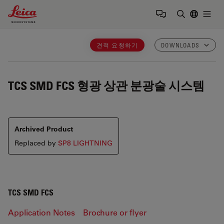
Leica Microsystems Logo
Togg
검색어 입력
견적 요청하기
DOWNLOADS
TCS SMD FCS
형광 상관 분광술 시스템
Archived Product
Replaced by
SP8 LIGHTNING
TCS SMD FCS
Application Notes
Brochure or flyer