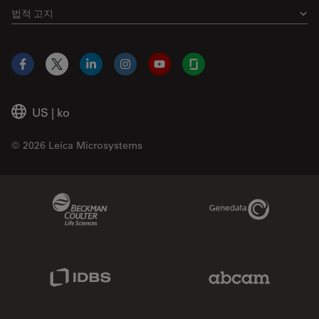
법적 고지
Facebook
X
LinkedIn
Instagram
YouTube
Glassdoor
US
|
ko
© 2026 Leica Microsystems
Beckman Coulter Link
Genedata Link
IDBS Link
Abcam Limited