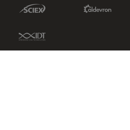
Sciex Link
Aldevron Link
IDT Link