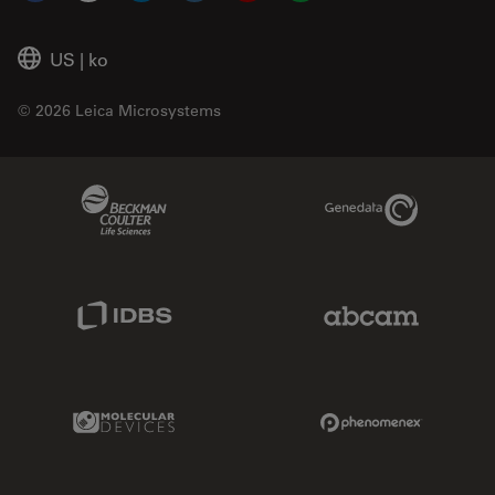
US
|
ko
© 2026 Leica Microsystems
Beckman Coulter Link
Genedata Link
IDBS Link
Abcam Limited
Molecular Devices Link
Phenomenex L