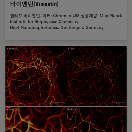
바이멘틴(Vimentin)
헬라포 바이멘틴. 마커: Chromeo 488.샘플제공: Max Planck
Institute for Biophysical Chemistry,
Dept.Nanobiophotonics, Goettingen, Germany.