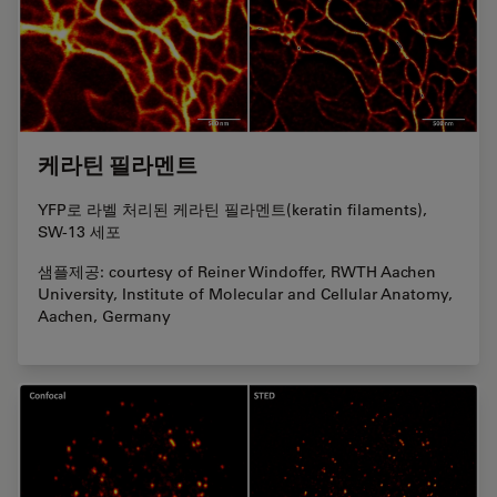
케라틴 필라멘트
YFP로 라벨 처리된 케라틴 필라멘트(keratin filaments),
SW-13 세포
샘플제공: courtesy of Reiner Windoffer, RWTH Aachen
University, Institute of Molecular and Cellular Anatomy,
Aachen, Germany