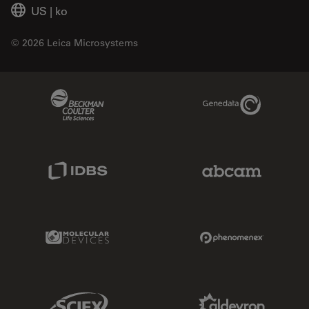
US
|
ko
© 2026 Leica Microsystems
Beckman Coulter Link
Genedata Link
IDBS Link
Abcam Limited
Molecular Devices Link
Phenomenex L
Sciex Link
Aldevron Link