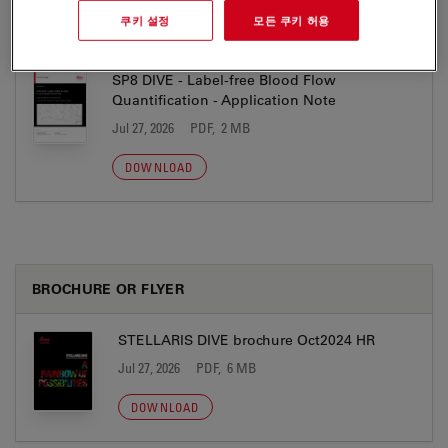
DOWNLOAD
쿠키 설정
모든 쿠키 허용
SP8 DIVE - Label-free Blood Flow
Quantification - Application Note
Jul 27, 2026
PDF, 2 MB
DOWNLOAD
BROCHURE OR FLYER
STELLARIS DIVE brochure Oct2024 HR
Jul 27, 2026
PDF, 6 MB
DOWNLOAD