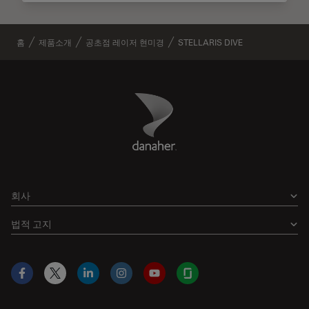
홈
제품소개
공초점 레이저 현미경
STELLARIS DIVE
Danaher Logo
Footer
회사
법적 고지
Facebook
X
LinkedIn
Instagram
YouTube
Glassdoor