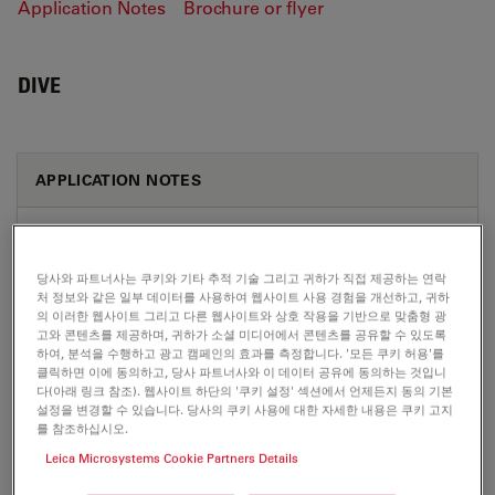
Application Notes
Brochure or flyer
DIVE
APPLICATION NOTES
Confocal Applications with the White Light
Laser (WLL) - STELLARIS Application Note
당사와 파트너사는 쿠키와 기타 추적 기술 그리고 귀하가 직접 제공하는 연락
Jul 27, 2026
PDF, 3 MB
처 정보와 같은 일부 데이터를 사용하여 웹사이트 사용 경험을 개선하고, 귀하
의 이러한 웹사이트 그리고 다른 웹사이트와 상호 작용을 기반으로 맞춤형 광
DOWNLOAD
고와 콘텐츠를 제공하며, 귀하가 소셜 미디어에서 콘텐츠를 공유할 수 있도록
하여, 분석을 수행하고 광고 캠페인의 효과를 측정합니다. '모든 쿠키 허용'를
클릭하면 이에 동의하고, 당사 파트너사와 이 데이터 공유에 동의하는 것입니
다(아래 링크 참조). 웹사이트 하단의 '쿠키 설정' 섹션에서 언제든지 동의 기본
Metabolic Imaging Combining Multiphoton
설정을 변경할 수 있습니다. 당사의 쿠키 사용에 대한 자세한 내용은 쿠키 고지
and Fluorescence Lifetime Imaging -
를 참조하십시오.
STELLARIS Application Note
Leica Microsystems Cookie Partners Details
Jul 27, 2026
PDF, 915 KB