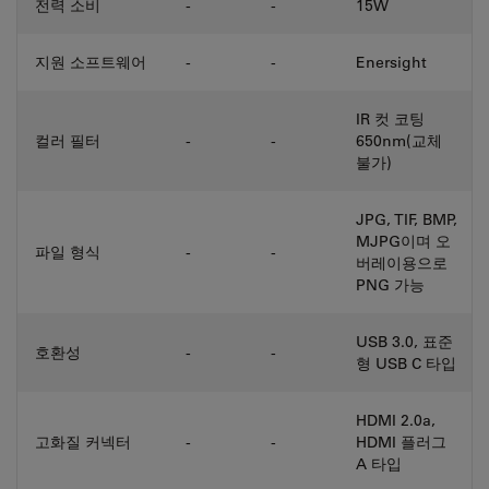
전력 소비
-
-
15W
지원 소프트웨어
-
-
Enersight
IR 컷 코팅
컬러 필터
-
-
650nm(교체
불가)
JPG, TIF, BMP,
MJPG이며 오
파일 형식
-
-
버레이용으로
PNG 가능
USB 3.0, 표준
호환성
-
-
형 USB C 타입
HDMI 2.0a,
고화질 커넥터
-
-
HDMI 플러그
A 타입