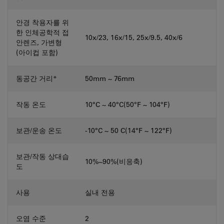
안경 착용자를 위
한 인체공학적 접
10x/23, 16x/15, 25x/9.5, 40x/6
안렌즈, 가변형
(아이컵 포함)
동공간 거리*
50mm ~ 76mm
작동 온도
10°C ~ 40°C(50°F ~ 104°F)
보관/운송 온도
-10°C ~ 50 C(14°F ~ 122°F)
보관/작동 상대습
10%~90%(비응축)
도
사용
실내 전용
오염 수준
2