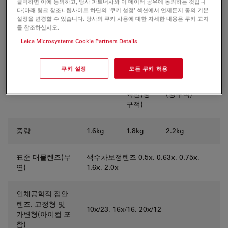
개체 필드 직경*
37.6mm
클릭하면 이에 동의하고, 당사 파트너사와 이 데이터 공유에 동의하는 것입니
다(아래 링크 참조). 웹사이트 하단의 '쿠키 설정' 섹션에서 언제든지 동의 기본
설정을 변경할 수 있습니다. 당사의 쿠키 사용에 대한 자세한 내용은 쿠키 고지
조정 가능 줌 한계
클릭 스톱 10x, 20x,
완전 코딩식 확
를 참조하십시오.
*
30x, 40x 및 50x
대/축소
Leica Microsystems Cookie Partners Details
50% 카
쿠키 설정
모든 쿠키 허용
메
50% 카메
비디오/포토 연결
-
라/50%
라/50% 육안
부
육안(영
(영구적)
구적)
중량
1.6kg
1.8kg
2.2kg
표준 대물렌즈(무
색수차보정렌즈 0.5x, 0.63x, 0.75x,
연)
1.6x, 2.0x
인체공학적 접안
렌즈, 고정형 및
10x/23, 16x/16, 20x/12
가변형(아이컵 포
함)