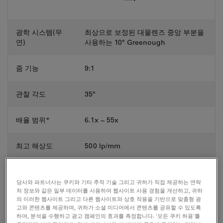
광학 시스템(무
최상으로 보정된 대물렌즈 중앙 부분을
연)
사용하는 10° Greenough
줌 기능
9:1
관찰 각도
35°
배율 범위*
6.1x ~ 55x
최고 해상도
500 lp/mm
최대 개구수
0.167
당사와 파트너사는 쿠키와 기타 추적 기술 그리고 귀하가 직접 제공하는 연락
처 정보와 같은 일부 데이터를 사용하여 웹사이트 사용 경험을 개선하고, 귀하
작업 거리*
122 mm
의 이러한 웹사이트 그리고 다른 웹사이트와 상호 작용을 기반으로 맞춤형 광
고와 콘텐츠를 제공하며, 귀하가 소셜 미디어에서 콘텐츠를 공유할 수 있도록
하여, 분석을 수행하고 광고 캠페인의 효과를 측정합니다. '모든 쿠키 허용'를