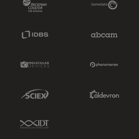
Beckman Coulter Link
Genedata Link
IDBS Link
Abcam Limited
Molecular Devices Link
Phenomenex L
Sciex Link
Aldevron Link
IDT Link