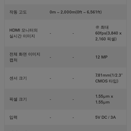
작동 고도
0m ~ 2,000m(0ft ~ 6,561ft)
@ 최대
HDMI 모니터의
-
-
60fps(3,840 x
실시간 이미지
2,160 픽셀)
전체 화면 이미지
-
-
12 MP
캡처
7.81mm(1/2.3"
센서 크기
-
-
CMOS 타입)
1.55μm x
픽셀 크기
-
-
1.55μm
입력
-
-
5V DC / 3A