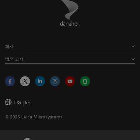
Danaher Logo
Footer
회사
법적 고지
Facebook
X
LinkedIn
Instagram
YouTube
Glassdoor
US
|
ko
© 2026 Leica Microsystems