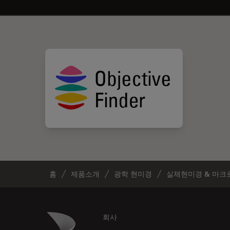
홈
제품소개
광학 현미경
실체현미경 & 마크
Footer
Danaher Logo
회사