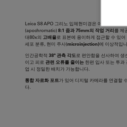
Leica S8 APO 그리노 입체현미경은 아포크로마틱
(apochromatic)
8:1
줌과 75mm의 작업 거리
를 제
대80x의
고배율
로 표본에 용이하게 접근할 수 있어
세포 분류, 현미 주사(
microinjection)
에 이상적입
인간공학적
38°
관측 각도
로 편안함을 선사하여 생
이고 피로
관련 오류를 줄이는
한편 입사 또는 투과
업 시 정밀한 배치가 가능합니다.
통합 자료화 포트
가 있어 디지털 카메라를 연결할 
다.