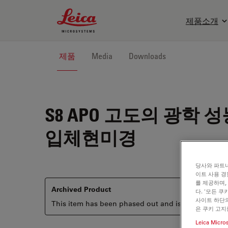
Leica Microsystems Logo
제품소개
제품
Media
Downloads
S8 APO
고도의 광학 성
입체현미경
당사와 파트너
이트 사용 경
를 제공하며,
Archived Product
다. '모든 
사이트 하단의
This item has been phased out and is no longer ava
은 쿠키 고지
Leica Micro