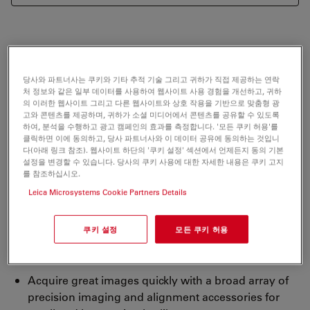
See more and don’t miss pathology with high-volume,
high-density, and high-resolution images. The Envisu
당사와 파트너사는 쿠키와 기타 추적 기술 그리고 귀하가 직접 제공하는 연락
Image Guided SDOCT systems allow you to:
처 정보와 같은 일부 데이터를 사용하여 웹사이트 사용 경험을 개선하고, 귀하
의 이러한 웹사이트 그리고 다른 웹사이트와 상호 작용을 기반으로 맞춤형 광
고와 콘텐츠를 제공하며, 귀하가 소셜 미디어에서 콘텐츠를 공유할 수 있도록
하여, 분석을 수행하고 광고 캠페인의 효과를 측정합니다. '모든 쿠키 허용'를
Explore tissue structure with stunning full-volume
클릭하면 이에 동의하고, 당사 파트너사와 이 데이터 공유에 동의하는 것입니
detail with sub-2 µm axial resolution
다(아래 링크 참조). 웹사이트 하단의 '쿠키 설정' 섹션에서 언제든지 동의 기본
설정을 변경할 수 있습니다. 당사의 쿠키 사용에 대한 자세한 내용은 쿠키 고지
Experience superb visualization with high signal-to-
를 참조하십시오.
noise-ratio provided by Bioptigen-engineered VHR,
Leica Microsystems Cookie Partners Details
UHR and XHR spectrometers
Conduct reproducible longitudinal studies capturing
쿠키 설정
모든 쿠키 허용
contact-free images with best-in-class optical
performance
Acquire great images quickly with a broad array of
precision imaging and alignment accessories for