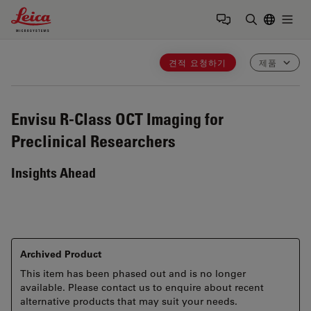
Leica Microsystems Logo
Togg
검색어 입력
견적 요청하기
제품
Envisu R-Class
OCT Imaging for
Preclinical Researchers
Insights Ahead
Archived Product
This item has been phased out and is no longer
available. Please contact us to enquire about recent
alternative products that may suit your needs.