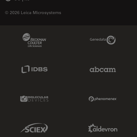
© 2026 Leica Microsystems
Beckman Coulter Link
Genedata Link
IDBS Link
Abcam Limited
Molecular Devices Link
Phenomenex L
Sciex Link
Aldevron Link