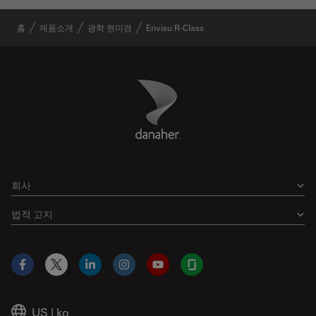
홈
제품소개
광학 현미경
Envisu R-Class
Danaher Logo
Footer
회사
법적 고지
Facebook
X
LinkedIn
Instagram
YouTube
Glassdoor
US
|
ko