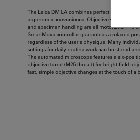
The Leica DM LA combines perfect automation 
ergonomic convenience. Objective selection, fo
and specimen handling are all motorized. The e
SmartMove controller guarantees a relaxed pos
regardless of the user's physique. Many individ
settings for daily routine work can be stored and
The automated microscope features a six-positi
objective turret (M25 thread) for bright-field obje
fast, simple objective changes at the touch of a 