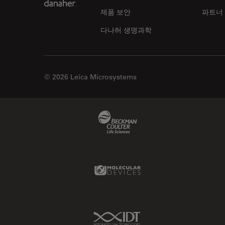
제품 보안
파트너
다나허 생명과학
© 2026 Leica Microsystems
Beckman Coulter Link
Molecular Devices Link
IDT Link