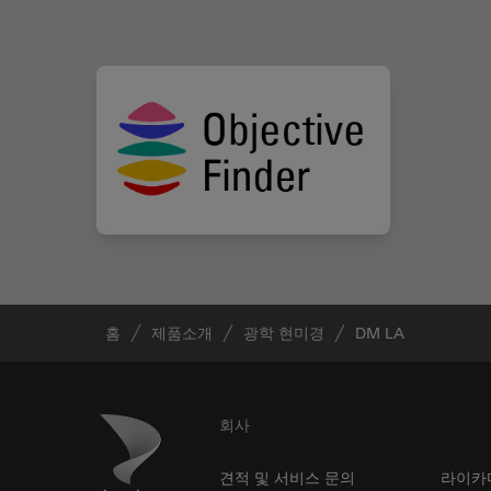
홈
제품소개
광학 현미경
DM LA
Footer
Danaher Logo
회사
견적 및 서비스 문의
라이카