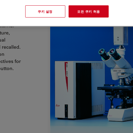
with
쿠키 설정
모든 쿠키 허용
cusing
xternal
ture,
ual
 recalled.
on
ctives for
button.