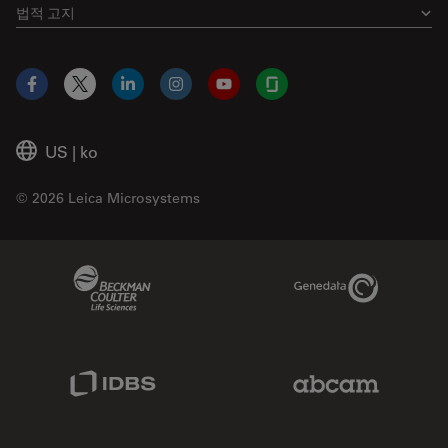
법적 고지
Facebook
X
LinkedIn
Instagram
YouTube
Glassdoor
US
|
ko
© 2026 Leica Microsystems
Beckman Coulter Link
Genedata Link
IDBS Link
Abcam Limited