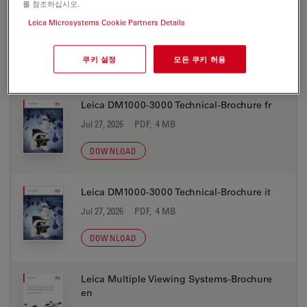
를 참조하십시오.
Leica DM1000-3000 Technical-Brochure es
Leica Microsystems Cookie Partners Details
Jul 27, 2026
PDF, 4 MB
쿠키 설정
모든 쿠키 허용
DOWNLOAD
Leica DM1000-3000 Technical-Brochure fr
Jul 27, 2026
PDF, 4 MB
DOWNLOAD
Leica DM1000-3000 Technical-Brochure it
Jul 27, 2026
PDF, 4 MB
DOWNLOAD
Leica Multiple Viewing Systems-Brochure
en