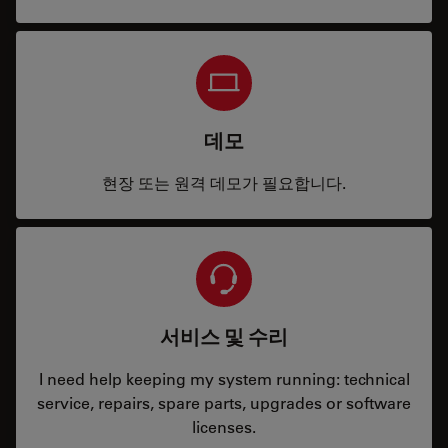
데모
현장 또는 원격 데모가 필요합니다.
서비스 및 수리
I need help keeping my system running: technical
service, repairs, spare parts, upgrades or software
licenses.