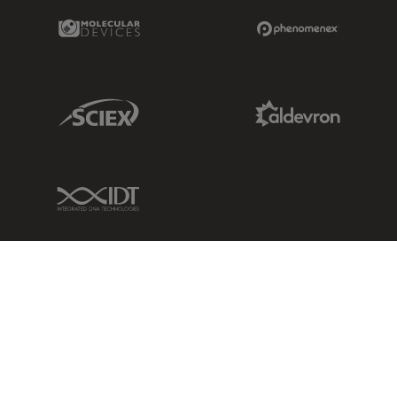
Molecular Devices Link
Phenomenex L
Sciex Link
Aldevron Link
IDT Link