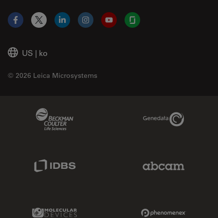
Facebook
X
LinkedIn
Instagram
YouTube
Glassdoor
US
|
ko
© 2026 Leica Microsystems
Beckman Coulter Link
Genedata Link
IDBS Link
Abcam Limited
Molecular Devices Link
Phenomenex L