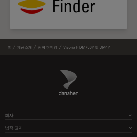
홈
제품소개
광학 현미경
Visoria P, DM750P 및 DM4P
Danaher Logo
Footer
회사
법적 고지