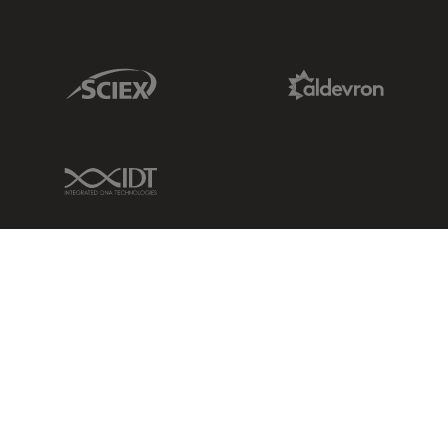
Sciex Link
Aldevron Link
IDT Link