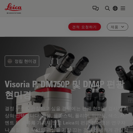
Leica Microsystems Logo
Togg
검색어 입력
견적 요청하기
제품
정립 현미경
⋯
Visoria P, DM750P 및 DM4P
편광
현미경
결정 구조를 관찰하고 싶을 경우에는 편광 현미경 검사가 최
상의 선택입니다. 광물, 플라스틱, 폴리머, 의약품, 색소, 시
멘트 등 종류를 가리지 않고 Leica의 편광 현미경은 연구자
나 품질관리 부서의 관심을 가장 끄는 것을 선명하게 관찰할