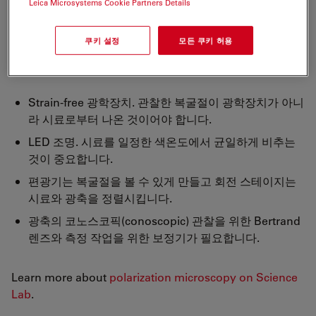
Leica Microsystems Cookie Partners Details
최적의 결과 보장
쿠키 설정
모든 쿠키 허용
편광법에서 원하는 결과를 얻으려면 몇 가지 구성품이 필요
합니다. 가장 중요한 구성품은 다음과 같습니다.
Strain-free 광학장치. 관찰한 복굴절이 광학장치가 아니
라 시료로부터 나온 것이어야 합니다.
LED 조명. 시료를 일정한 색온도에서 균일하게 비추는
것이 중요합니다.
편광기는 복굴절을 볼 수 있게 만들고 회전 스테이지는
시료와 광축을 정렬시킵니다.
광축의 코노스코픽(conoscopic) 관찰을 위한 Bertrand
렌즈와 측정 작업을 위한 보정기가 필요합니다.
Learn more about
polarization microscopy on Science
Lab
.