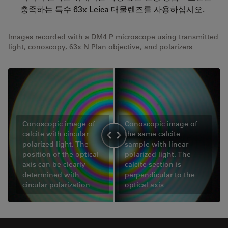
충족하는 특수 63x Leica 대물렌즈를 사용하십시오.
Images recorded with a DM4 P microscope using transmitted
light, conoscopy, 63x N Plan objective, and polarizers
Conoscopic image of
Conoscopic image of
calcite with circular
the same calcite
polarized light. The
sample with linear
position of the optical
polarized light. The
axis can be clearly
calcite section is
determined with
perpendicular to the
circular polarization
optical axis