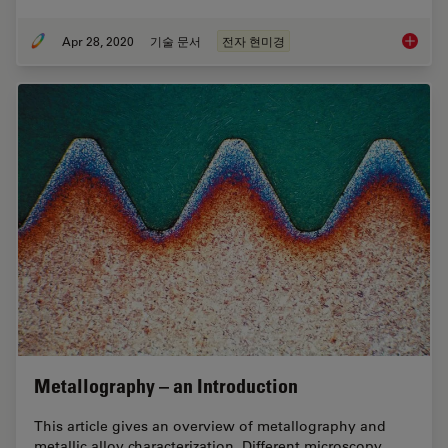
Apr 28, 2020
기술 문서
전자 현미경
Rate th
Metallography – an Introduction
This article gives an overview of metallography and
metallic alloy characterization. Different microscopy