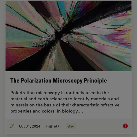
The Polarization Microscopy Principle
Polarization microscopy is routinely used in the
material and earth sciences to identify materials and
minerals on the basis of their characteristic refractive
properties and colors. In biology,…
Oct 31, 2024
기술 문서
편광
The Pola