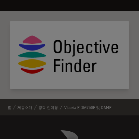
홈
제품소개
광학 현미경
Visoria P, DM750P 및 DM4P
Danaher Logo
Footer