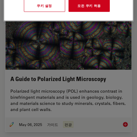
쿠키 설정
모든 쿠키 허용
A Guide to Polarized Light Microscopy
Polarized light microscopy (POL) enhances contrast in
birefringent materials and is used in geology, biology,
and materials science to study minerals, crystals, fibers,
and plant cell walls.
May 06, 2025
가이드
편광
A Guide