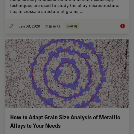
techniques are used to study the alloy microstructure,
i.e., microscale structure of grains,…
Jan 08, 2020
기술 문서
금속학
Metallo
How to Adapt Grain Size Analysis of Metallic
Alloys to Your Needs