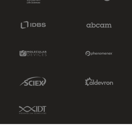
IDBS Link
Abcam Limited
Molecular Devices Link
Phenomenex L
Sciex Link
Aldevron Link
IDT Link