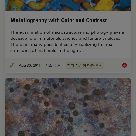
Metallography with Color and Contrast
The examination of microstructure morphology plays a
decisive role in materials science and failure analysis.
There are many possibilities of visualizing the real
structures of materials in the light…
Aug 30, 2011
기술 문서
전자 장치의 단면 분석
Metallo