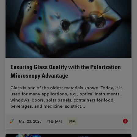
Ensuring Glass Quality with the Polarization
Microscopy Advantage
Glass is one of the oldest materials known. Today, it is
used for many applications, e.g., optical instruments,
windows, doors, solar panels, containers for food,
beverages, and medicine, so strict…
Mar 23, 2026
기술 문서
편광
Ensurin