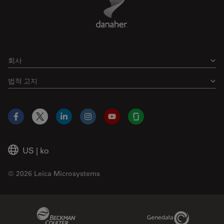
회사
법적 고지
Facebook
X
LinkedIn
Instagram
YouTube
Glassdoor
US
|
ko
© 2026 Leica Microsystems
Beckman Coulter Link
Genedata Link