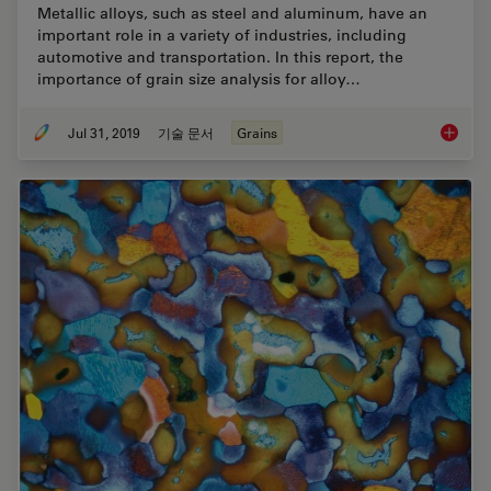
Metallic alloys, such as steel and aluminum, have an
important role in a variety of industries, including
automotive and transportation. In this report, the
importance of grain size analysis for alloy…
Jul 31, 2019
기술 문서
Grains
How to A