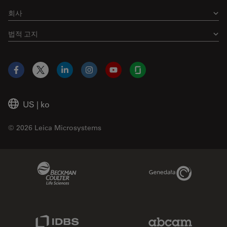
회사
법적 고지
Facebook
X
LinkedIn
Instagram
YouTube
Glassdoor
US
|
ko
© 2026 Leica Microsystems
Beckman Coulter Link
Genedata Link
IDBS Link
Abcam Limited