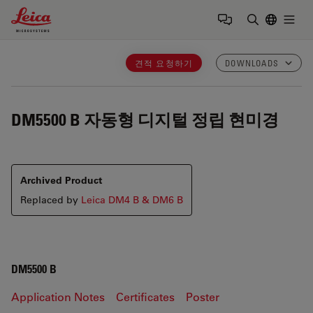
Leica Microsystems Logo
Togg
검색어 입력
견적 요청하기
DOWNLOADS
DM5500 B
자동형 디지털 정립 현미경
Archived Product
Replaced by
Leica DM4 B & DM6 B
DM5500 B
Application Notes
Certificates
Poster