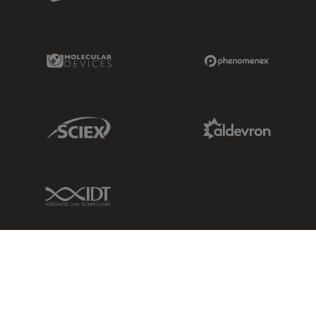
Molecular Devices Link
Phenomenex L
Sciex Link
Aldevron Link
IDT Link