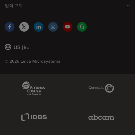
법적 고지
Facebook
X
LinkedIn
Instagram
YouTube
Glassdoor
US
|
ko
© 2026 Leica Microsystems
Beckman Coulter Link
Genedata Link
IDBS Link
Abcam Limited