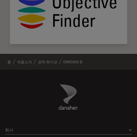
홈
제품소개
광학 현미경
DMI3000 B
Danaher Logo
Footer
회사