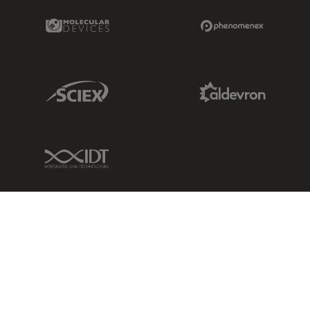
Molecular Devices Link
Phenomenex L
Sciex Link
Aldevron Link
IDT Link