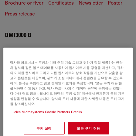
Brochure or flyer
Certificates
Newsletter
Poster
Press release
DMI3000 B
BROCHURE OR FLYER
당사와 파트너사는 쿠키와 기타 추적 기술 그리고 귀하가 직접 제공하는 연락
처 정보와 같은 일부 데이터를 사용하여 웹사이트 사용 경험을 개선하고, 귀하
의 이러한 웹사이트 그리고 다른 웹사이트와 상호 작용을 기반으로 맞춤형 광
Leica DMI3000 B-Brochure CN
고와 콘텐츠를 제공하며, 귀하가 소셜 미디어에서 콘텐츠를 공유할 수 있도록
하여, 분석을 수행하고 광고 캠페인의 효과를 측정합니다. '모든 쿠키 허용'를
Jul 27, 2026
ZIP, 2 MB
클릭하면 이에 동의하고, 당사 파트너사와 이 데이터 공유에 동의하는 것입니
다(아래 링크 참조). 웹사이트 하단의 '쿠키 설정' 섹션에서 언제든지 동의 기본
DOWNLOAD
설정을 변경할 수 있습니다. 당사의 쿠키 사용에 대한 자세한 내용은 쿠키 고지
를 참조하십시오.
Leica Microsystems Cookie Partners Details
쿠키 설정
모든 쿠키 허용
CERTIFICATES