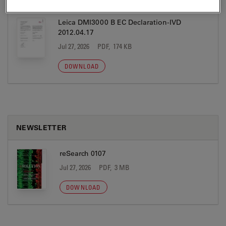
Leica DMI3000 B EC Declaration-IVD
2012.04.17
Jul 27, 2026
PDF, 174 KB
DOWNLOAD
NEWSLETTER
reSearch 0107
Jul 27, 2026
PDF, 3 MB
DOWNLOAD