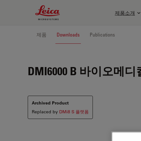
Leica Microsystems Logo
제품소개
제품
Downloads
Publications
DMI6000 B
바이오메디컬
Archived Product
Replaced by
DMi8 S 플랫폼