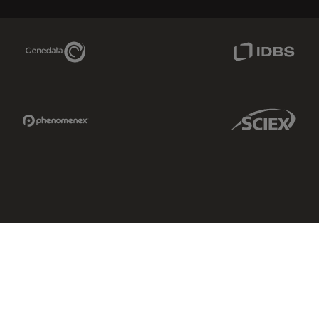
Genedata Link
IDBS Link
Phenomenex Link
Sciex Link