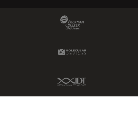
Beckman Coulter Link
Molecular Devices Link
IDT Link