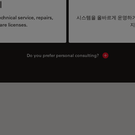
리
hnical service, repairs,
시스템을 올바르게 운영하거
are licenses.
지
Do you prefer personal consulting?
Show local con