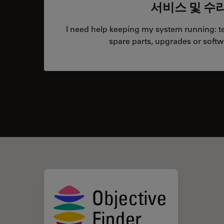
서비스 및 수
I need help keeping my system running: tec
spare parts, upgrades or softw