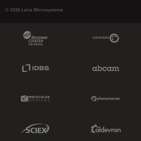
© 2026 Leica Microsystems
Beckman Coulter Link
Genedata Link
IDBS Link
Abcam Limited
Molecular Devices Link
Phenomenex L
Sciex Link
Aldevron Link