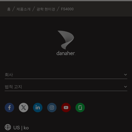
홈
제품소개
광학 현미경
FS4000
Danaher Logo
Footer
회사
법적 고지
Facebook
X
LinkedIn
Instagram
YouTube
Glassdoor
US
|
ko