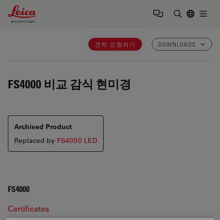
Leica Microsystems Logo
Togg
검색어 입력
견적 요청하기
DOWNLOADS
FS4000
비교 감식 현미경
Archived Product
Replaced by
FS4000 LED
FS4000
Certificates