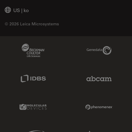
US
|
ko
© 2026 Leica Microsystems
Beckman Coulter Link
Genedata Link
IDBS Link
Abcam Limited
Molecular Devices Link
Phenomenex L
Sciex Link
Aldevron Link