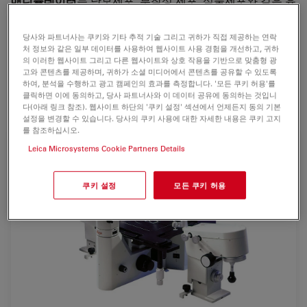
매니퓰레이터
는 난모세포, 부착성 세포, 식물세포와 같은 유
기생명체에 대한
미세외과적, 생리학적 또는 화학적 작업
을
실시하는 등 모든 의학적, 생명과학적 사용 목적에 이상적인
당사와 파트너사는 쿠키와 기타 추적 기술 그리고 귀하가 직접 제공하는 연락
기구입니다.
처 정보와 같은 일부 데이터를 사용하여 웹사이트 사용 경험을 개선하고, 귀하
의 이러한 웹사이트 그리고 다른 웹사이트와 상호 작용을 기반으로 맞춤형 광
고와 콘텐츠를 제공하며, 귀하가 소셜 미디어에서 콘텐츠를 공유할 수 있도록
일반적인 이용 분야는 부착성세포에서의
미세주사
,
형질전
하여, 분석을 수행하고 광고 캠페인의 효과를 측정합니다. '모든 쿠키 허용'를
환, IVF, ICSI,
그리고 줄기세포 관련 작업입니다.
클릭하면 이에 동의하고, 당사 파트너사와 이 데이터 공유에 동의하는 것입니
다(아래 링크 참조). 웹사이트 하단의 '쿠키 설정' 섹션에서 언제든지 동의 기본
설정을 변경할 수 있습니다. 당사의 쿠키 사용에 대한 자세한 내용은 쿠키 고지
를 참조하십시오.
Leica Microsystems Cookie Partners Details
쿠키 설정
모든 쿠키 허용