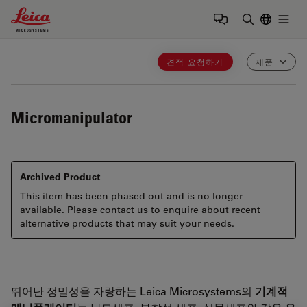
Leica Microsystems Logo
Togg
검색어 입력
견적 요청하기
제품
Micromanipulator
Archived Product
This item has been phased out and is no longer
available. Please contact us to enquire about recent
alternative products that may suit your needs.
뛰어난 정밀성을 자랑하는 Leica Microsystems의
기계적