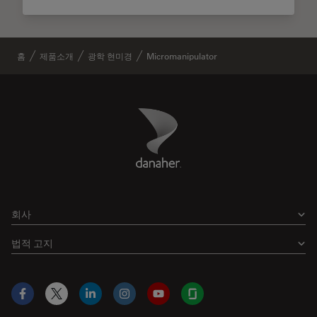
홈
제품소개
광학 현미경
Micromanipulator
Danaher Logo
Footer
회사
법적 고지
Facebook
X
LinkedIn
Instagram
YouTube
Glassdoor