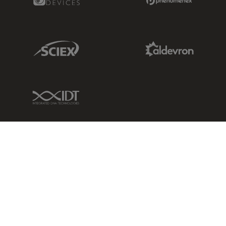
Sciex Link
Aldevron Link
IDT Link