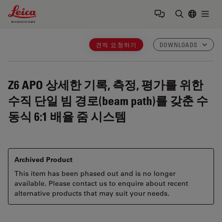
Leica Microsystems Logo
Togg
검색어 입력
견적 요청하기
DOWNLOADS
Z6 APO
상세한 기록, 측정, 평가를 위한
수직 단일 빔 경로(beam path)를 갖춘 수
동식 6:1 배율 줌 시스템
Archived Product
This item has been phased out and is no longer
available. Please contact us to enquire about recent
alternative products that may suit your needs.