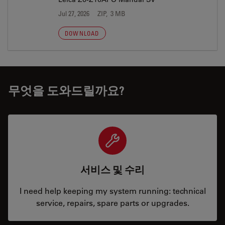
Jul 27, 2026
ZIP, 3 MB
DOWNLOAD
무엇을 도와드릴까요?
서비스 및 수리
I need help keeping my system running: technical
service, repairs, spare parts or upgrades.