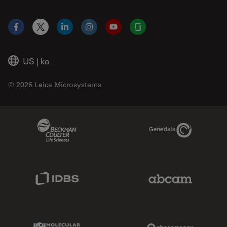
Facebook
X
LinkedIn
Instagram
YouTube
Glassdoor
US
|
ko
© 2026 Leica Microsystems
Beckman Coulter Link
Genedata Link
IDBS Link
Abcam Limited
Molecular Devices Link
Phenomenex L