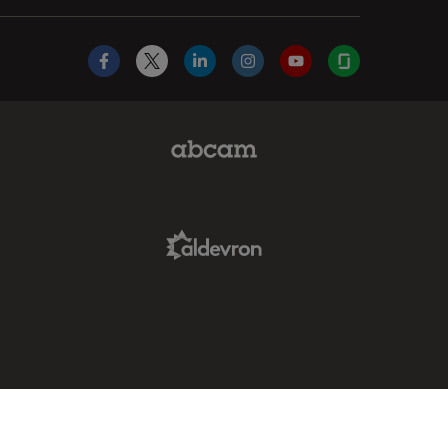
Facebook
X
LinkedIn
Instagram
YouTube
Glassdoor
Abcam Limited Link
Aldevron Link