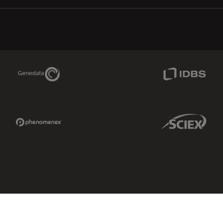
Genedata Link
IDBS Link
Phenomenex Link
Sciex Link