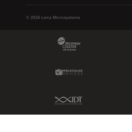
© 2026 Leica Microsystems
Beckman Coulter Link
Molecular Devices Link
IDT Link