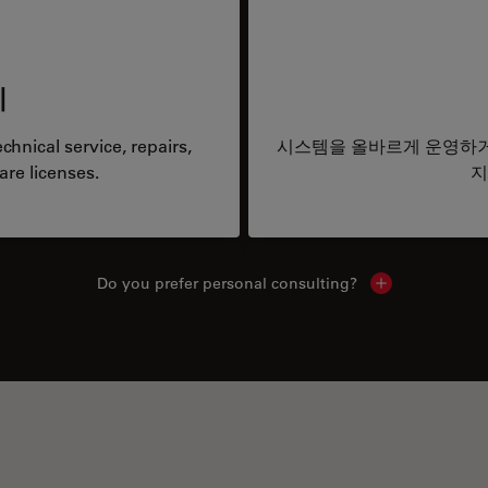
리
hnical service, repairs,
시스템을 올바르게 운영하거
are licenses.
지
Do you prefer personal consulting?
Show local con