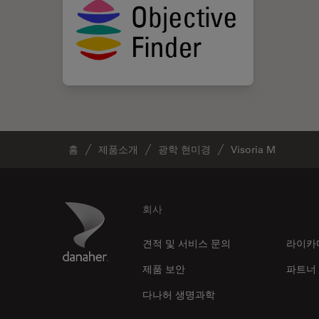
홈
제품소개
광학 현미경
Visoria M
Footer
Danaher Logo
회사
견적 및 서비스 문의
라이카
제품 보안
파트너
다나허 생명과학