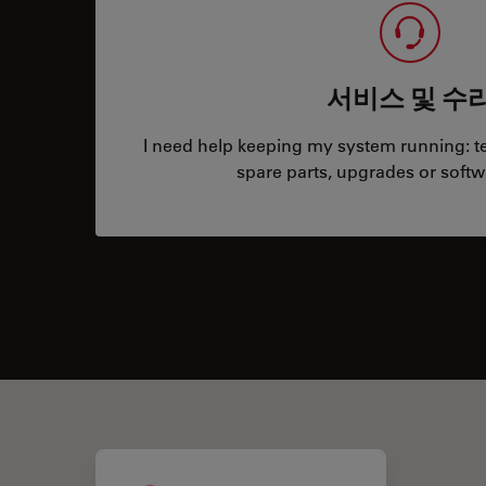
서비스 및 수
I need help keeping my system running: tec
spare parts, upgrades or softw