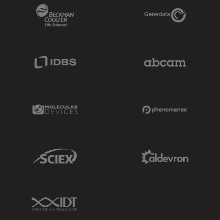
Beckman Coulter Link
Genedata Link
IDBS Link
Abcam Limited
Molecular Devices Link
Phenomenex L
Sciex Link
Aldevron Link
IDT Link