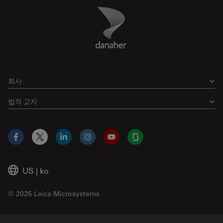
Danaher Logo
Footer
회사
법적 고지
Facebook
X
LinkedIn
Instagram
YouTube
Glassdoor
US
|
ko
© 2026 Leica Microsystems