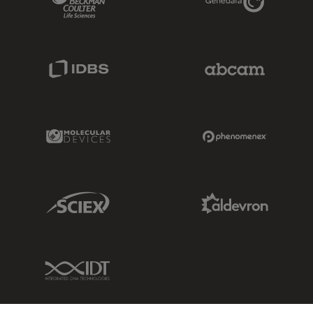
IDBS Link
Abcam Limited
Molecular Devices Link
Phenomenex L
Sciex Link
Aldevron Link
IDT Link