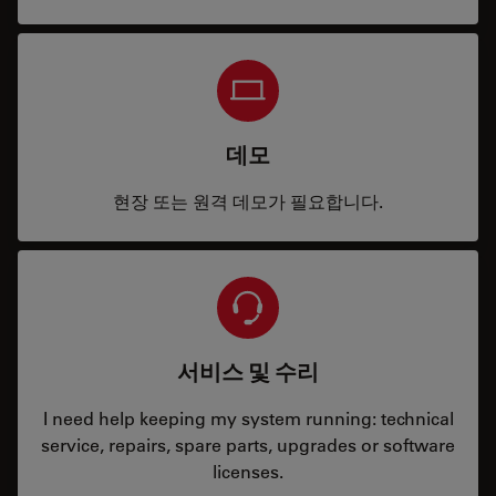
데모
현장 또는 원격 데모가 필요합니다.
서비스 및 수리
I need help keeping my system running: technical
service, repairs, spare parts, upgrades or software
licenses.