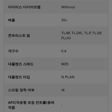
아이리스 다이어프램
Without
배율
20⨉
TL-BF, TL-DIC, TL-P, TL-DF,
콘트라스트 법
FLUO
개구수
0.4
대물렌즈 스레드
M25
대물렌즈 타입
N PLAN
스프링 장착 여부
예
AFC(적응형 초점 컨트롤)용에
-
적합