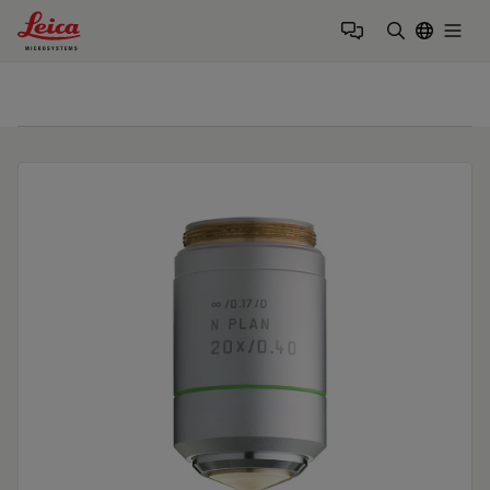
Leica Microsystems Logo
Togg
검색어 입력