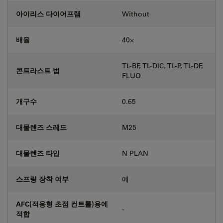
아이리스 다이어프램
Without
배율
40⨉
TL-BF, TL-DIC, TL-P, TL-DF,
콘트라스트 법
FLUO
개구수
0.65
대물렌즈 스레드
M25
대물렌즈 타입
N PLAN
스프링 장착 여부
예
AFC(적응형 초점 컨트롤)용에
-
적합