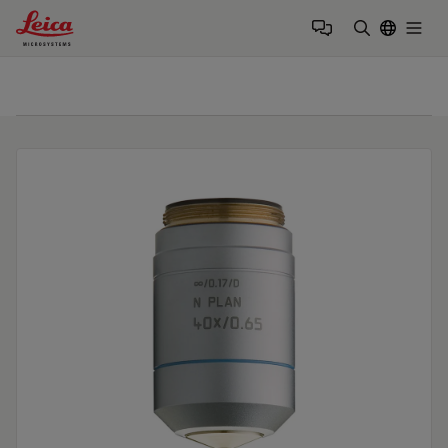
Leica Microsystems Logo
Togg
검색어 입력