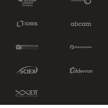
IDBS Link
Abcam Limited
Molecular Devices Link
Phenomenex L
Sciex Link
Aldevron Link
IDT Link