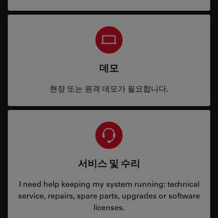
데모
현장 또는 원격 데모가 필요합니다.
서비스 및 수리
I need help keeping my system running: technical
service, repairs, spare parts, upgrades or software
licenses.