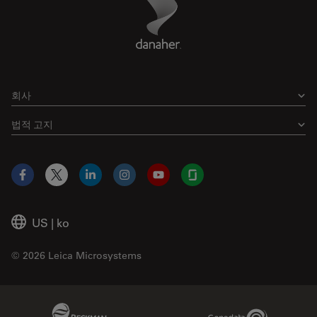
Footer
회사
법적 고지
Facebook
X
LinkedIn
Instagram
YouTube
Glassdoor
US
|
ko
© 2026 Leica Microsystems
Beckman Coulter Link
Genedata Link